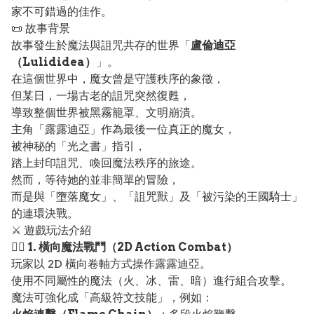
家不可錯過的佳作。
📜 故事背景
故事發生於魔法與詛咒共存的世界「
盧倫迪亞
（Lulididea）
」。
在這個世界中，魔女曾是守護秩序的象徵，
但某日，一場古老的詛咒突然復甦，
導致整個世界被黑霧籠罩、文明崩潰。
主角「露露迪亞」作為最後一位真正的魔女，
被神秘的「光之書」指引，
踏上封印詛咒、喚回魔法秩序的旅途。
然而，等待她的並非簡單的冒險，
而是與「墮落魔女」、「詛咒獸」及「被污染的王國騎士」
的連環決戰。
⚔️ 遊戲玩法介紹
🧙‍♀️
1. 橫向魔法戰鬥（2D Action Combat）
玩家以 2D 橫向卷軸方式操作露露迪亞。
使用不同屬性的魔法（火、冰、雷、暗）進行組合攻擊。
魔法可強化成「高級符文技能」，例如：