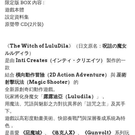
限定版 BOX 內容 :
遊戲本體
設定資料集
原聲帶 CD(2片裝)
《
The Witch of LuluDila
》（日文原名：
呪詛の魔女
ルルディラ
）
是由
Inti Creates（インティ・クリエイツ）
製作的一
款
結合
橫向動作冒險（2D Action Adventure）
與
巫術
射擊玩法（Magic Shooter）
的
全新原創奇幻動作遊戲。
玩家將化身魔女「
露露迪亞（Luludila）
」，
用魔法、咒語與魅影之力對抗異界的「詛咒之主」及其手
下。
遊戲以高彩度動畫美術、快節奏戰鬥與深層養成系統為特
色，
是喜愛
《惡魔城》
、
《洛克人X》
、
《Gunvolt》
系列玩