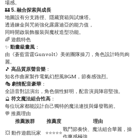
場感。
🏰
5. 融合探索與成長
地圖設有分支路徑、隱藏寶箱與試煉塔。
透過鍊金與咒術強化露露迪亞的能力值，
同時開啟裝飾服裝與魔杖造型功能。
🌈 遊戲特色
✨
動畫級畫風
：
由《蒼藍雷霆Gunvolt》美術團隊操刀，角色設計時尚絢
麗。
🎵
高品質原聲音樂
：
知名作曲家製作電氣幻想風BGM，節奏感強烈。
🎭
劇情配音豪華
：
全語音對話演出，角色個性鮮明，配音演員陣容堅強。
🔮
符文魔法組合性高
：
每位玩家都能設計自己獨特的魔法連技與爆發戰術。
💬 推薦理由
推薦族群
推薦度
理由
戰鬥節奏快、魔法組合華麗，操
💥 動作遊戲玩家
⭐⭐⭐⭐⭐
作爽感極強