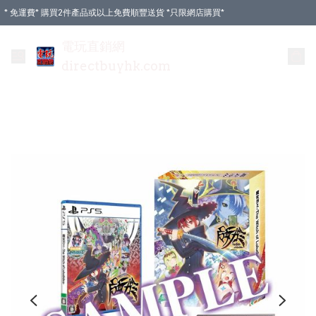
* 免運費* 購買2件產品或以上免費順豐送貨 *只限網店購買*
電玩直銷網
directbuyhk.com