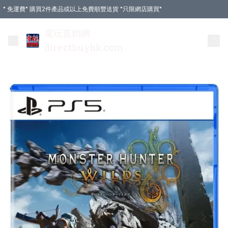
* 免運費* 購買2件產品或以上免費順豐送貨 *只限網店購買*
電玩直銷網
directbuyhk.com