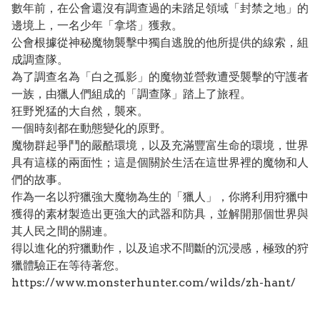
數年前，在公會還沒有調查過的未踏足領域「封禁之地」的
邊境上，一名少年「拿塔」獲救。
公會根據從神秘魔物襲擊中獨自逃脫的他所提供的線索，組
成調查隊。
為了調查名為「白之孤影」的魔物並營救遭受襲擊的守護者
一族，由獵人們組成的「調查隊」踏上了旅程。
狂野兇猛的大自然，襲來。
一個時刻都在動態變化的原野。
魔物群起爭鬥的嚴酷環境，以及充滿豐富生命的環境，世界
具有這樣的兩面性；這是個關於生活在這世界裡的魔物和人
們的故事。
作為一名以狩獵強大魔物為生的「獵人」，你將利用狩獵中
獲得的素材製造出更強大的武器和防具，並解開那個世界與
其人民之間的關連。
得以進化的狩獵動作，以及追求不間斷的沉浸感，極致的狩
獵體驗正在等待著您。
https://www.monsterhunter.com/wilds/zh-hant/