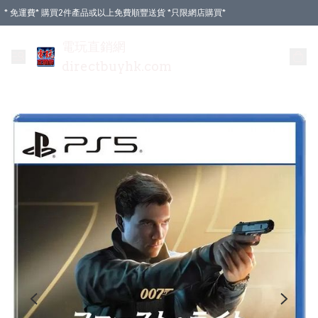
* 免運費* 購買2件產品或以上免費順豐送貨 *只限網店購買*
電玩直銷網
directbuyhk.com