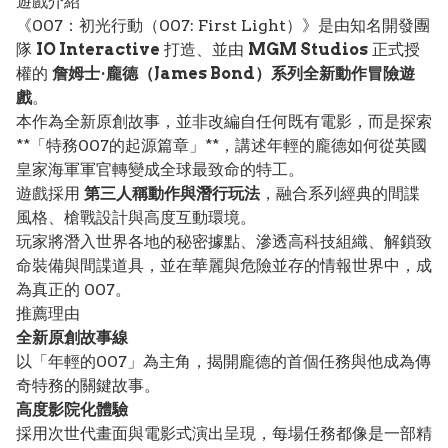
遊戲介紹
《007：初光行動（007: First Light）》是由知名開發團
隊
IO Interactive
打造、並由
MGM Studios
正式授
權的
詹姆士·龐德（James Bond）系列全新動作冒險遊
戲
。
本作為全新原創故事，並非改編自任何既有電影，而是探索
**「特務007的起源篇章」**，講述年輕的龐德如何從英國
皇家海軍軍官轉變成全球最致命的特工。
遊戲採用
第三人稱動作與潛行玩法
，融合系列經典的間諜
風格、槍戰設計與高度互動環境。
玩家將潛入世界各地的秘密據點、滲透高科技組織、解鎖致
命裝備與間諜道具，並在華麗與危險並存的情報世界中，成
為真正的 007。
推薦理由
全新原創故事線
以「年輕的007」為主角，揭開龐德的首個任務與他成為傳
奇特務的關鍵故事。
高度影院化體驗
採用次世代畫面與電影式演出呈現，每場任務都像是一部精