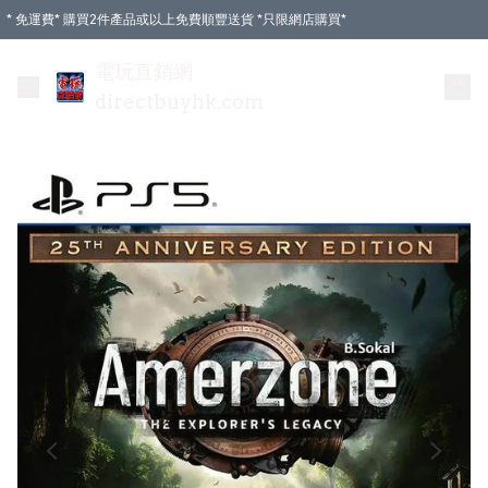
* 免運費* 購買2件產品或以上免費順豐送貨 *只限網店購買*
電玩直銷網
directbuyhk.com