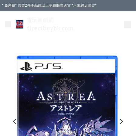
* 免運費* 購買2件產品或以上免費順豐送貨 *只限網店購買*
電玩直銷網
directbuyhk.com