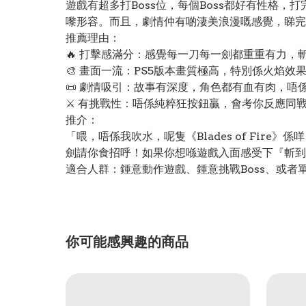
遊戲有超多打Boss位，每個Boss都好有性格
嚟形容。而且，劇情仲有啲淒美浪漫嘅感覺，睇完
推薦理由：
🔥 打擊感滿分：感覺每一刀每一劍都重重有力
🎨 畫面一流：PS5版本畫質極高，特別係火焰效
📜 劇情吸引：故事有深度，角色都有血有肉，唔
⚔️ 有挑戰性：唔係純粹狂按鈕贏，會考你反應同
推介：
「喂，唔係我吹水，呢隻《Blades of Fi
劍請你食招呼！如果你想喺遊戲入面感受下『斬到
適合人群：鍾意動作遊戲、鍾意挑戰Boss、或
你可能感興趣的商品