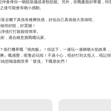
，打完仲會俾你一啲靚裝備或者勁技能。另外，佢嘅畫面好華麗，
之後可能會有啲小感動。
，斬落去嗰下真係有種爽快感，好似自己真係個大英雄咁。
果做得好靚，好震撼！
係淨係打打殺殺咁簡單。
戰術，適合鍾意挑戰嘅玩家。
re》係咩？係打機界嘅『燒肉飯』！你諗下，一邊玩一邊睇啲火焰效果
爽』嘅感覺，呢隻必玩啦！不過小心，唔好打到太投入，唔記得
者單純想喺遊戲世界「發洩」下嘅朋友們！