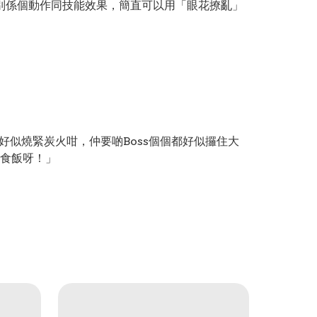
特別係個動作同技能效果，簡直可以用「眼花撩亂」
，好似燒緊炭火咁，仲要啲Boss個個都好似攞住大
食飯呀！」