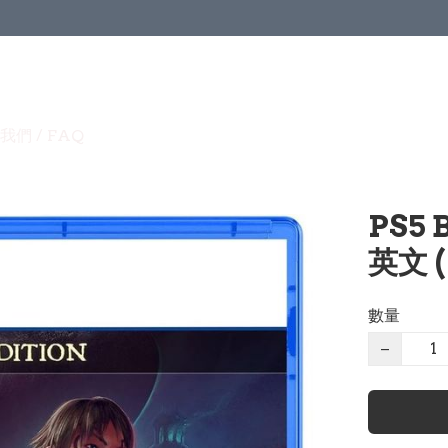
我們 / FAQ
PS5 
英文 (
數量
−