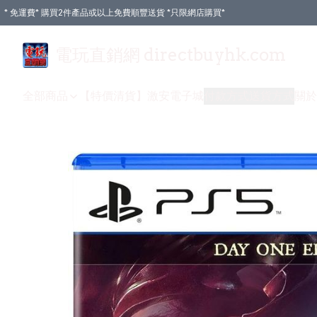
* 免運費* 購買2件產品或以上免費順豐送貨 *只限網店購買*
電玩直銷網 directbuyhk.com
全部商品
【特價清貨】
激安電子城
付款方式
送貨方式
關於