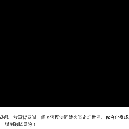
作角色扮演遊戲，故事背景喺一個充滿魔法同戰火嘅奇幻世界。你會
一場刺激嘅冒險！