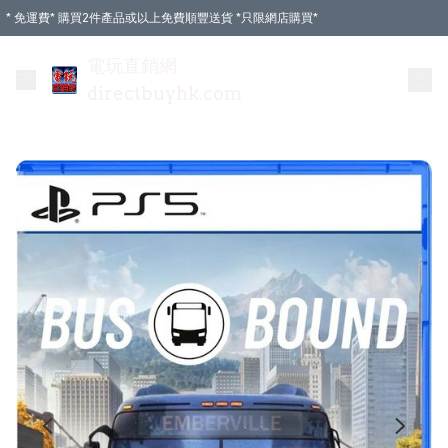
* 免運費* 購買2件產品或以上免費順豐送貨 *只限網店購買*
電玩直銷網
directbuyhk.com