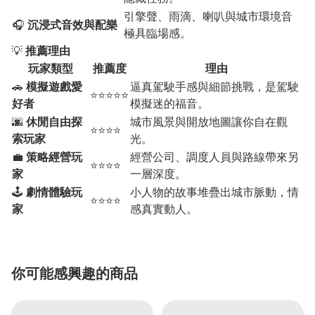
引擎聲、雨滴、喇叭與城市環境音
🎧
沉浸式音效與配樂
極具臨場感。
💡
推薦理由
玩家類型
推薦度
理由
🚗
模擬遊戲愛
逼真駕駛手感與細節挑戰，是駕駛
⭐⭐⭐⭐⭐
好者
模擬迷的福音。
🌆
休閒自由探
城市風景與開放地圖讓你自在觀
⭐⭐⭐⭐
索玩家
光。
💼
策略經營玩
經營公司、調度人員與路線帶來另
⭐⭐⭐⭐
家
一層深度。
🕹️
劇情體驗玩
小人物的故事堆疊出城市脈動，情
⭐⭐⭐⭐
家
感真實動人。
你可能感興趣的商品