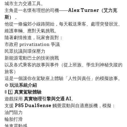
城市主力交通工具。
主角是一名懷有理想的司機——
Alex Turner（艾力克
斯）
，
他從一條偏郊小線路開始，每天載送乘客、處理突發狀況、
維護車輛、應對天氣挑戰。
隨著劇情推進，玩家會面對：
市政府 privatization 爭議
民眾抗議與環保壓力
新能源電動巴士的技術挑戰
以及各式乘客的故事與事件（從上班族、學生到神秘失蹤的
旅客）
這是一個讓你在駕駛座上體驗「人性與責任」的模擬故事。
⚙️
玩法系統介紹
🚦 1️⃣
真實駕駛體驗
遊戲採用
真實物理引擎與交通 AI
。
支援
PS5 DualSense
觸覺震動與自適應扳機，模擬：
油門阻力
輪胎打滑
煞車震動感