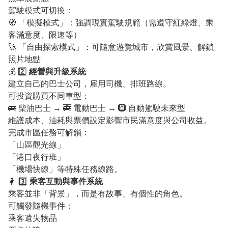
駕駛模式可切換：
🧭 「模擬模式」：強調現實駕駛規範（需遵守紅綠燈、乘
客滿意度、限速等）
🚀 「自由探索模式」：可隨意遊覽城市，欣賞風景、解鎖
照片地點
💰 2️⃣
經營與升級系統
建立自己的巴士公司，雇用司機、排班路線。
可投資購買不同車型：
🚌 柴油巴士 → 🚎 電動巴士 → 🛞 自動駕駛未來型
維護成本、油耗與票價設定影響市民滿意度與公司收益。
完成市區任務可解鎖：
「山區觀光線」
「港口夜行班」
「機場快線」等特殊任務線路。
🧍 3️⃣
乘客互動與事件系統
乘客並非「背景」，而是有故事、有個性的角色。
可觸發隨機事件：
乘客遺失物品