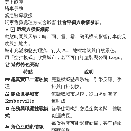
票卡故障
堵車爭執
緊急醫療救援
玩家選擇處理方式會影響
社會評價與劇情發展
。
☀️ 4️⃣
環境與模擬細節
動態時間與天氣：晴、雨、雪、霧、颱風模式影響行車能見
度與抓地力。
城市充滿動態交通流、行人 AI、地標建築與自然景色。
用「空拍模式」欣賞城市，甚至可自訂塗裝與公司 Logo。
🏆
遊戲特色亮點
特點
說明
🚌
超真實巴士駕駛物
完整模擬懸吊系統、引擎反應、手
理
排與自排切換。
🌇
開放世界城市
無讀取城市規模，從山區到海濱一
Emberville
氣呵成。
📆
任務與職涯挑戰模
從學徒司機到交通企業老闆，體驗
式
職涯成長。
每位乘客可能影響結局，甚至解鎖
👥
角色互動劇情線
隱藏任務。