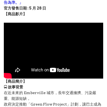
告為準。」
官方發售日期 : 5 月 28 日
【
商品
影片】
【
商品
簡介】
🚍
故事背景
在近未來的 Emberville 城市，長年交通擁擠、污染嚴
重、能源短缺，
政府決定推動「Green Flow Project」計劃，讓巴士成為