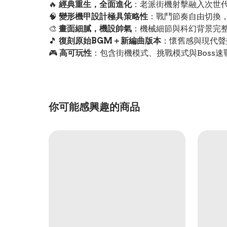
🔥
經典重生，全面進化
：老派街機射擊融入次世
🧠
變形機甲設計極具策略性
：戰鬥節奏自由切換
🎨
畫面細膩，機設帥氣
：機械細節與科幻背景完
🎵
復刻原始BGM＋新編曲版本
：懷舊感與現代聲
🎮
高可玩性
：包含街機模式、挑戰模式與Boss速
你可能感興趣的商品