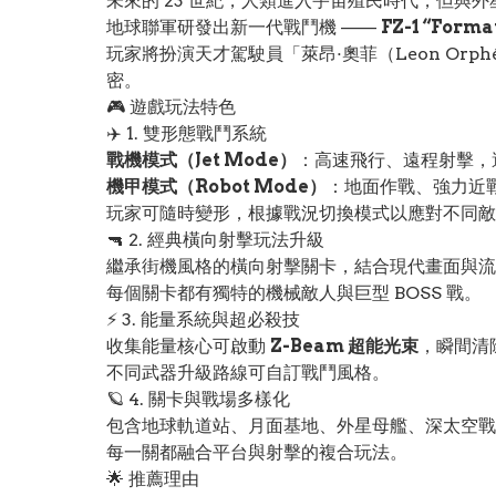
未來的 23 世紀，人類進入宇宙殖民時代，但與外
地球聯軍研發出新一代戰鬥機 ——
FZ-1 “Forma
玩家將扮演天才駕駛員「萊昂·奧菲（Leon Or
密。
🎮 遊戲玩法特色
✈️ 1. 雙形態戰鬥系統
戰機模式（Jet Mode）
：高速飛行、遠程射擊，
機甲模式（Robot Mode）
：地面作戰、強力近
玩家可隨時變形，根據戰況切換模式以應對不同敵
🔫 2. 經典橫向射擊玩法升級
繼承街機風格的橫向射擊關卡，結合現代畫面與流
每個關卡都有獨特的機械敵人與巨型 BOSS 戰。
⚡ 3. 能量系統與超必殺技
收集能量核心可啟動
Z-Beam 超能光束
，瞬間清
不同武器升級路線可自訂戰鬥風格。
🪐 4. 關卡與戰場多樣化
包含地球軌道站、月面基地、外星母艦、深太空戰
每一關都融合平台與射擊的複合玩法。
🌟 推薦理由