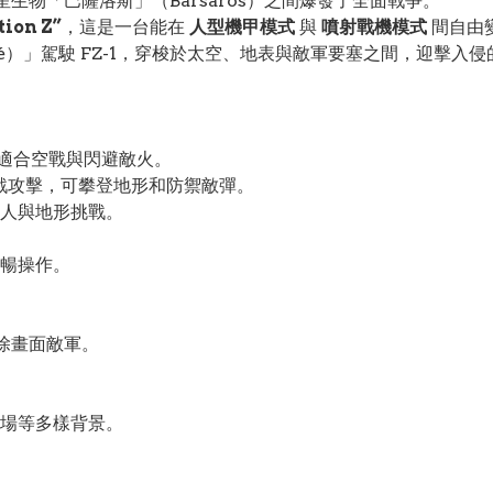
星生物「巴薩洛斯」（Barsaros）之間爆發了全面戰爭。
tion Z”
，這是一台能在
人型機甲模式
與
噴射戰機模式
間自由
phé）」駕駛 FZ-1，穿梭於太空、地表與敵軍要塞之間，迎擊
適合空戰與閃避敵火。
戰攻擊，可攀登地形和防禦敵彈。
人與地形挑戰。
暢操作。
除畫面敵軍。
場等多樣背景。