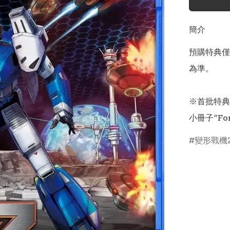
簡介
預購特典僅
為準。

※首批特典 :
小冊子“Form
變形戰機