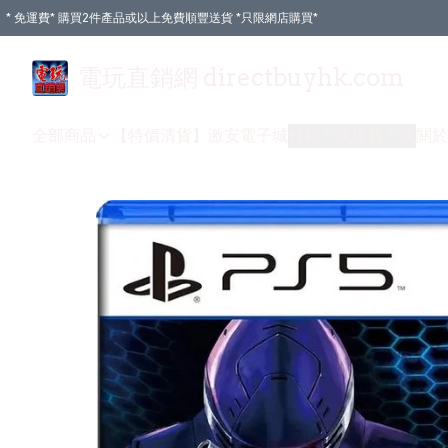
* 免運費* 購買2件產品或以上免費順豐送貨 *只限網店購買*
電玩直銷網 directbuyhk.com
全部商品
【特價清貨】
激安電子城
付款方式
送貨方式
關於