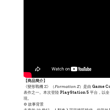
【
商品
簡介】
《變形戰機 Z》（
Formation Z
）是由
Game C
表作之一。本次登陸
PlayStation 5
平台，以全
現。
⚙️ 故事背景