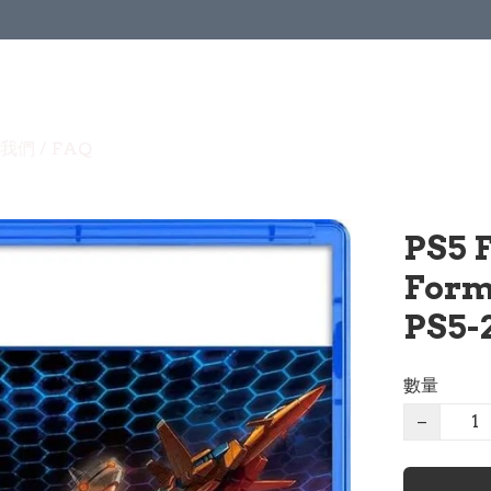
我們 / FAQ
PS5 
Form
PS5-
數量
−