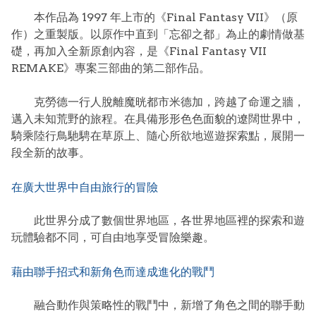
本作品為 1997 年上市的《Final Fantasy VII》（原
作）之重製版。以原作中直到「忘卻之都」為止的劇情做基
礎，再加入全新原創內容，是《Final Fantasy VII
REMAKE》專案三部曲的第二部作品。
克勞德一行人脫離魔晄都市米德加，跨越了命運之牆，
邁入未知荒野的旅程。在具備形形色色面貌的遼闊世界中，
騎乘陸行鳥馳騁在草原上、隨心所欲地巡遊探索點，展開一
段全新的故事。
在廣大世界中自由旅行的冒險
此世界分成了數個世界地區，各世界地區裡的探索和遊
玩體驗都不同，可自由地享受冒險樂趣。
藉由聯手招式和新角色而達成進化的戰鬥
融合動作與策略性的戰鬥中，新增了角色之間的聯手動