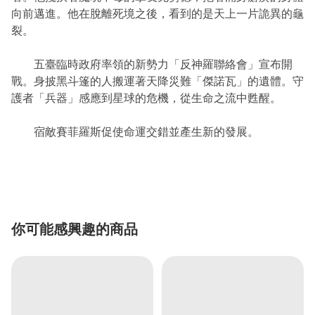
向前邁進。他在脫離死境之後，看到的是天上一片詭異的龜
裂。
五臺臨時政府率領的新勢力「反神羅聯絡會」宣布開
戰。身披黑斗篷的人搬運著天降災難「傑諾瓦」的遺體。守
護者「兵器」感應到星球的危機，從生命之流中甦醒。
宿敵賽菲羅斯促使命運交錯並產生新的發展。
你可能感興趣的商品