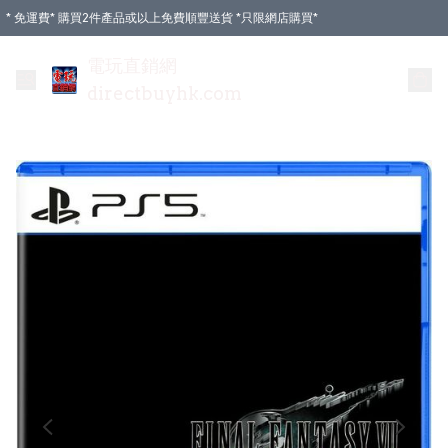
* 免運費* 購買2件產品或以上免費順豐送貨 *只限網店購買*
電玩直銷網
directbuyhk.com