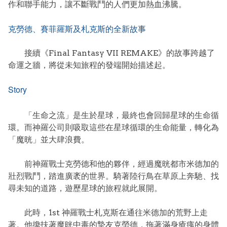
作和聯手能力，讓不斷戰鬥的人們更加熱血沸騰。
克勞德、賽菲羅斯及札克斯的全新故事
接續《Final Fantasy VII REMAKE》的故事跨越了
命運之牆，將從未知旅程的發端開始描述起。
Story
「生命之流」是生於星球，最終也會回歸星球的生命循
環。而神羅公司則吸取這些在星球循環的生命能量，轉化為
「魔晄」並大肆浪費。
前神羅戰士克勞德和他的夥伴，經過魔晄都市米德加的
壯烈戰鬥，踏進廣袤的世界。騎著陸行鳥在草原上奔馳、找
尋未知的道路，遊歷星球的旅程就此展開。
此時，1st 神羅戰士札克斯在通往米德加的荒野上走
著。他攙扶著魔晄中毒的摯友克勞德，拖著滿身瘡痍的身體