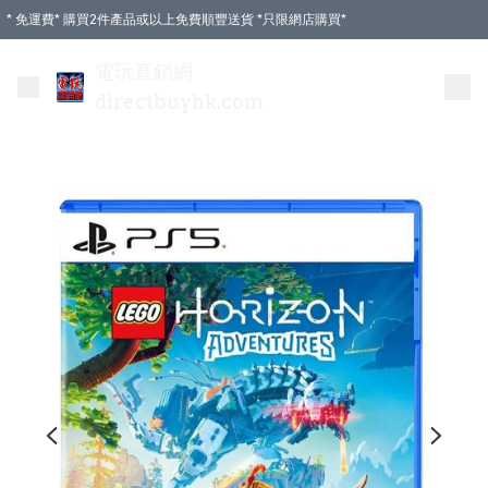
* 免運費* 購買2件產品或以上免費順豐送貨 *只限網店購買*
電玩直銷網
directbuyhk.com