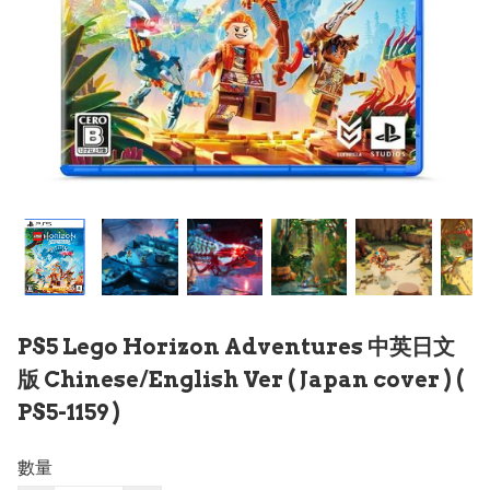
PS5 Lego Horizon Adventures 中英日文
版 Chinese/English Ver ( Japan cover ) (
PS5-1159 )
數量