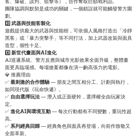
客、爆破、談判、狙擊等），合作奪取巨額戰利品。
團隊協調與默契是成功的關鍵，一個錯誤就可能觸發警方圍
剿。
3️⃣ 武器與技能客製化
遊戲提供龐大的武器與技能樹，可依個人風格打造出「冷靜
黑客」或「暴力突擊手」等不同打法，加上武器改裝與面具
造型，個性十足。
4️⃣ 新世代畫面與AI進化
AI巡邏系統、警方反應與城市光影效果全面升級，整體畫
面更具臨場感。每場搶案都像在演一齣高張力的電影。
💎 推薦理由
✅
最刺激的合作體驗
— 朋友之間互相分工、計劃與執行，
如同現代版《玩命快遞》。
✅
自由選擇玩法
— 潛入或正面硬幹，選擇權全由玩家決
定。
✅
進化AI與環境互動
— 每次行動都有不同變數，重玩性超
高。
✅
系列經典回歸
— 經典角色與面具再登場，向前作致敬又
全面革新。