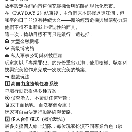
故事設定在紐約市這個充滿機會與陷阱的現代化都市。
在《PAYDAY 2》結束後，主角們原本選擇退隱江湖，但
和平的日子並沒有持續太久——新的經濟危機與黑暗勢力讓
他們不得不重新戴上標誌性的面具。
這一次，搶劫目標不再只是銀行，還包括：
🏦 大型金融機構
💎 高級博物館
💼 私人軍事公司與科技巨頭
玩家將以「專業罪犯」的身份重出江湖，使用槍械、駭客科
技與完美協作來完成一次次完美的劫案。
🔫 遊戲玩法
1️⃣ 高自由度搶劫任務系統
每場行動都提供多種方案：
🔇 偵查潛入、不驚動任何守衛；
💣 或正面槍戰、血洗整個金庫！
玩家可自由決定行動路線與策略。
2️⃣ 多人合作模式（核心玩法）
最多支援四人線上組隊，每位玩家扮演不同專業角色（駭