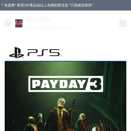
* 免運費* 購買2件產品或以上免費順豐送貨 *只限網店購買*
電玩直銷網
directbuyhk.com