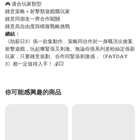
🎮 適合玩家類型
鍾意策略＋射擊類遊戲嘅玩家
鍾意同朋友一齊合作闖關
鍾意高自由度與模擬戰略挑戰
總結：
《劫薪日3》係一款集動作、策略同合作於一身嘅頂尖搶案
射擊遊戲，玩起嚟緊張又刺激。無論你係系列老粉絲定係新
玩家，只要鍾意規劃、合作同緊張刺激感，《PAYDAY
3》都一定值得入手！ 💰💥
你可能感興趣的商品