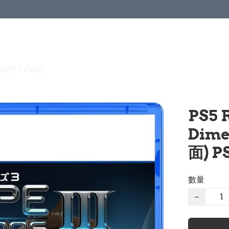
我們 / FAQ
PS5 
Dime
面) P
數量
−