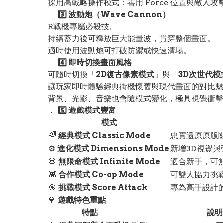
採用高戰略操作模式：善用 Force 位置與敵人
🔹
3️⃣ 波動炮（Wave Cannon）
R戰機專屬必殺技。
持續蓄力後可釋放巨大能量波，貫穿整個畫面。
適時使用波動炮可打破防禦或快速清場。
🔹
4️⃣ 即時切換畫面風格
可隨時切換「
2D復古像素模式
」與「
3D次世代模
讓玩家即時體驗經典街機懷舊與現代畫面的對比魅
背景、光影、音樂也會隨模式變化，極具視覺衝擊
🔹
5️⃣ 遊戲模式豐富
模式
🌈
經典模式 Classic Mode
忠實還原原版
⚙️
進化模式 Dimensions Mode
新增3D視覺
💀
無限命模式 Infinite Mode
適合新手，可
👾
合作模式 Co-op Mode
可雙人協力挑
🎯
挑戰模式 Score Attack
專為高手設計
💎
遊戲特色重點
特點
說明