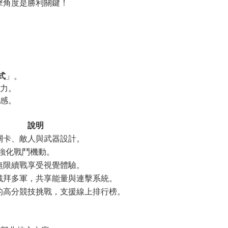
攻擊角度是勝利關鍵！
式
」。
力。
感。
說明
關卡、敵人與武器設計。
與強化戰鬥機動。
無限續戰享受視覺體驗。
戰拜多軍，共享能量與連擊系統。
的高分競技挑戰，支援線上排行榜。