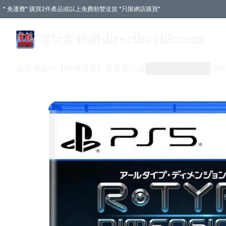
* 免運費* 購買2件產品或以上免費順豐送貨 *只限網店購買*
電玩直銷網 directbuyhk.com
全部商品
【特價清貨】
激安電子城
付款方式
送貨方式
關於