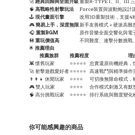
🚀
經典回歸與全面升級
重製R-TYPE I、II、II
🧠
高戰略性射擊玩法
Force裝置與波動炮設
🕹️
現代畫面引擎
改用3D重製技術，支援4K
🎮
簡易上手，深度無限
新手友善模式＋硬派高難
🎧
重製BGM
原作音樂全面交響化與電
💾
重玩價值高
不同難度、連擊分數挑戰
🌟
推薦理由
推薦族群
推薦程度
理
👾 懷舊玩家
⭐⭐⭐⭐⭐
忠實還原街機經典，
🚀 射擊遊戲愛好者
⭐⭐⭐⭐⭐
高速戰鬥與精準操作
👨‍👩‍👧 休閒玩家
⭐⭐⭐⭐
可切換無限命模式，
🎮 雙人玩家
⭐⭐⭐⭐
合作模式刺激又有默
🧠 高分挑戰玩家
⭐⭐⭐⭐⭐
排行系統與難度變化
你可能感興趣的商品