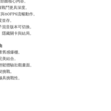
I 三部曲核心內容。
計讓戰鬥更具深度。
與60FPS流暢動作。
度並存。
子混音版本可切換。
、隱藏關卡與結局。
由
懷舊感爆棚。
完美結合。
輕鬆體驗壯觀畫面。
契挑戰。
極具挑戰性。