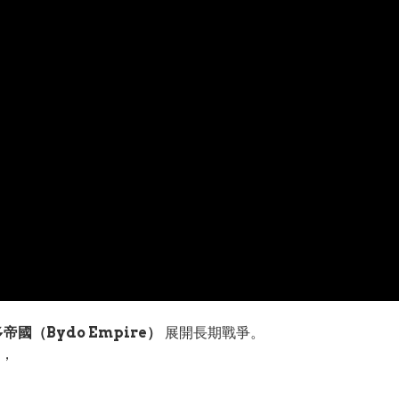
帝國（Bydo Empire）
展開長期戰爭。
，