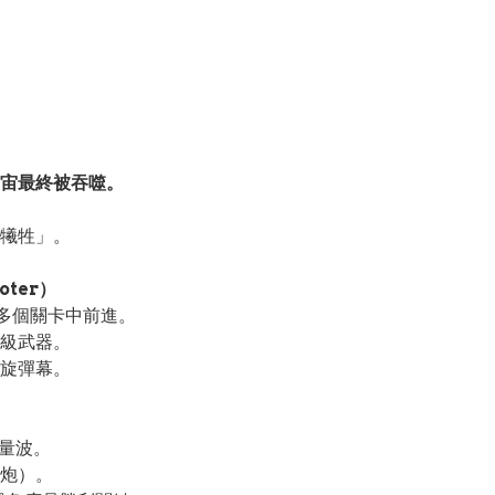
宙最終被吞噬。
犧牲」。
oter）
多個關卡中前進。
級武器。
旋彈幕。
能量波。
炮）。