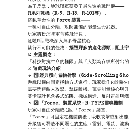
為了反擊，地球聯軍研發了最先進的戰鬥機——
R系列戰機（R-9、R-13、R-101等）
，
搭載革命性的
Force 裝置
——
一種可自由分離、攻防兼備的能量生命武器。
玩家將扮演聯軍菁英飛行員，
駕駛R型戰機深入拜多母星核心，
執行不可能的任務：
摧毀拜多的進化源頭，阻止宇
🪫
主題概念：
「科技對抗生命的極限」與「人類為存續所付出的
⚔️
遊戲玩法介紹
🔹
1️⃣ 經典橫向卷軸射擊（Side-Scrolling Sho
遊戲以橫向固定捲軸方式進行，玩家操作R戰機在
需要閃避敵人攻擊、擊破敵機、蒐集能量核心與升
關卡設計包含各式陷阱、機械構造、反射雷射與螺
🔹
2️⃣ 「Force」裝置系統 - R-TYPE靈魂機制
玩家可自由分離或召回「Force」裝置。
「Force」可固定在機體前後，吸收攻擊或射出
升級後可釋放不同屬性的主砲（雷射、電漿、波動