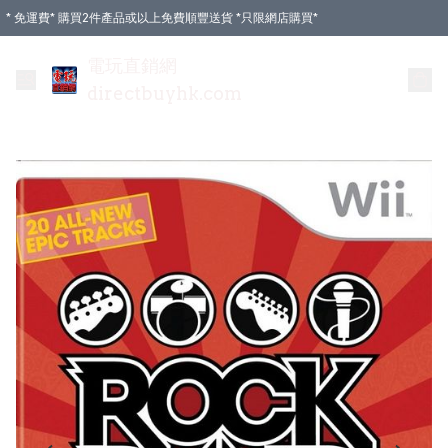
* 免運費* 購買2件產品或以上免費順豐送貨 *只限網店購買*
電玩直銷網
directbuyhk.com