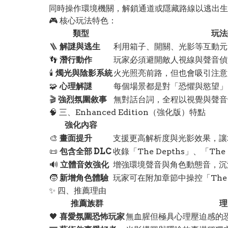
同時操作環境機關，解鎖通道或隱藏路線以逃出生
🎮 核心玩法特色：
類型
玩法
🪜
解謎與逃生
利用箱子、開關、光影等互動元
👣
潛行動作
玩家必須避開敵人視線與聲音偵
🕯️
燭光與陰影系統
火光照亮前路，但也會吸引注意
🧩
心理解謎
每個場景都是對「恐懼與慾望」
🎬
強烈氛圍敘事
無對話台詞，全程以視覺與聲音
🧠 三、Enhanced Edition（強化版）特點
強化內容
🎨
畫面提升
支援更高解析度與光影效果，讓
📜
包含全部 DLC
收錄「The Depths」、「The
🔊
立體音效強化
增強環境聲音與角色動態音，沉
🧒
新增角色體驗
玩家可在附加章節中操控「The 
✨ 四、推薦理由
推薦族群
理
🖤
喜愛氛圍恐怖玩家
無血腥但極具心理壓迫感的