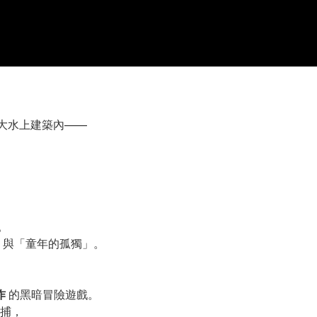
大水上建築內——
。
」與「童年的孤獨」。
作
的黑暗冒險遊戲。
捕，