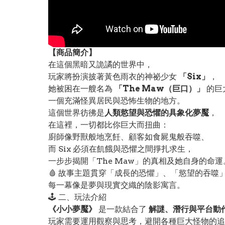
【
商品
簡介】
在這個黑暗又詭譎的世界中，
玩家將扮演披著黃色雨衣的神祕少女
「Six」
，
她被困在一艘名為
「The Maw（巨口）」
的巨
一個充滿怪異居民與恐怖生物的地方。
這個世界彷彿是
人類慾望與恐懼的具象化夢魘
，
在這裡，一切都比你巨大而扭曲：
廚師像野獸般地烹飪、顧客如食屍鬼般吞噬、
而 Six 必須在飢餓與恐懼之間掙扎求生，
一步步揭開「The Maw」的真相及她自身的命運
🩸 故事主題貫穿「成長的恐懼」、「慾望的吞噬
每一幕像是夢與現實交織的陰影寓言。
🕹️ 二、玩法介紹
《小小夢魘》
是一款結合了
解謎、潛行與平台動
玩家需要運用觀察與思考，避開各種巨大怪物的追