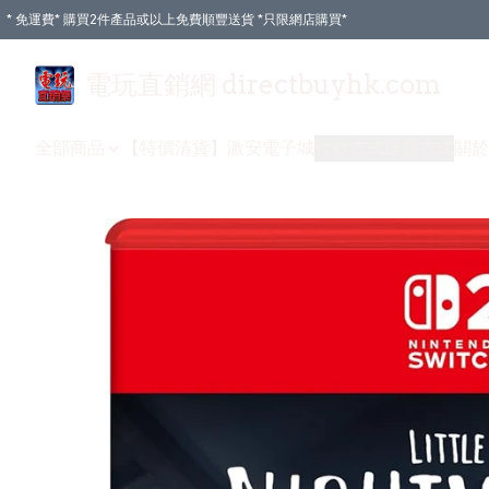
* 免運費* 購買2件產品或以上免費順豐送貨 *只限網店購買*
電玩直銷網 directbuyhk.com
全部商品
【特價清貨】
激安電子城
付款方式
送貨方式
關於