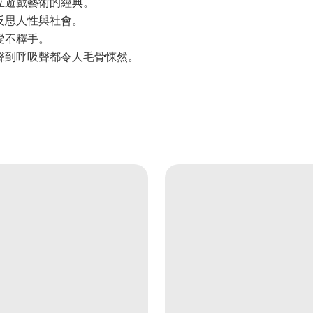
立遊戲藝術的經典。
反思人性與社會。
愛不釋手。
聲到呼吸聲都令人毛骨悚然。