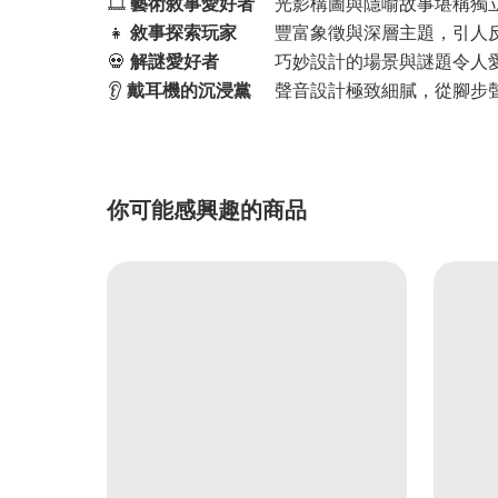
🎞️
藝術敘事愛好者
光影構圖與隱喻故事堪稱獨
👧
敘事探索玩家
豐富象徵與深層主題，引人
💀
解謎愛好者
巧妙設計的場景與謎題令人
👂
戴耳機的沉浸黨
聲音設計極致細膩，從腳步
你可能感興趣的商品