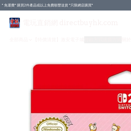
* 免運費* 購買2件產品或以上免費順豐送貨 *只限網店購買*
電玩直銷網 directbuyhk.com
全部商品
【特價清貨】
激安電子城
付款方式
送貨方式
關於