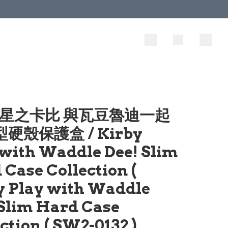
 星之卡比 與瓦豆魯迪一起
型硬殼保護盒 / Kirby
 with Waddle Dee! Slim
Case Collection (
y Play with Waddle
 Slim Hard Case
ction ( SW2-0132 )