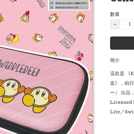
數量
−
簡介
這款是 《Ki
盒》，由日本
ー） 出品，獲
Licensed
Lite／Swi