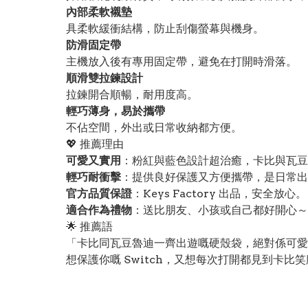
內部柔軟襯墊
具柔軟緩衝結構，防止刮傷螢幕與機身。
防滑固定帶
主機放入後有專用固定帶，避免在打開時滑落。
順滑雙拉鍊設計
拉鍊開合順暢，耐用度高。
輕巧薄身，易於攜帶
不佔空間，外出或日常收納都方便。
💖 推薦理由
可愛又實用
：粉紅與藍色設計超治癒，卡比與瓦豆
輕巧耐衝擊
：提供良好保護又方便攜帶，是日常出門玩
官方品質保證
：Keys Factory 出品，安全放心。
適合作為禮物
：送比朋友、小孩或自己都好開心～
🌟 推薦語
「卡比同瓦豆魯迪一齊出遊嘅硬殼袋，絕對係可愛
想保護你嘅 Switch，又想每次打開都見到卡比笑