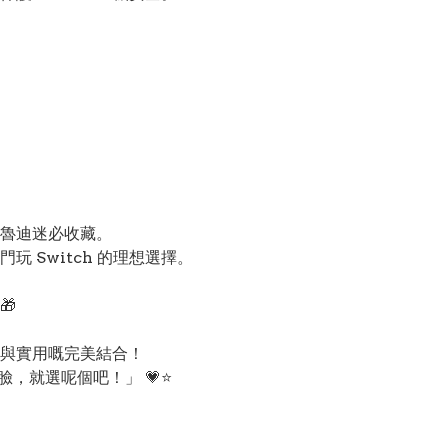
魯迪迷必收藏。
 Switch 的理想選擇。
🎁
與實用嘅完美結合！
臉，就選呢個吧！」 💗⭐