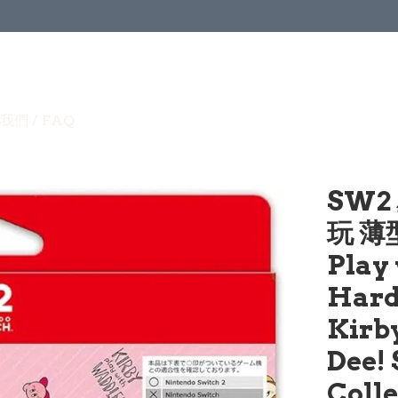
我們 / FAQ
SW2
玩 薄
Play
Hard 
Kirb
Dee!
Colle