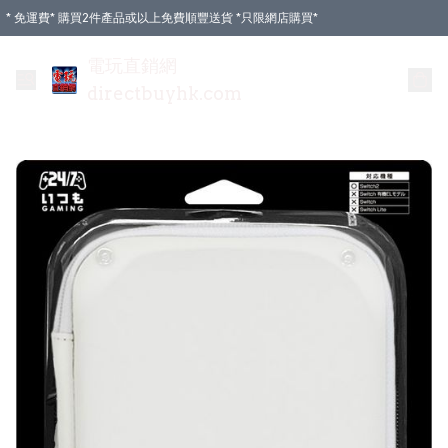
* 免運費* 購買2件產品或以上免費順豐送貨 *只限網店購買*
電玩直銷網
directbuyhk.com