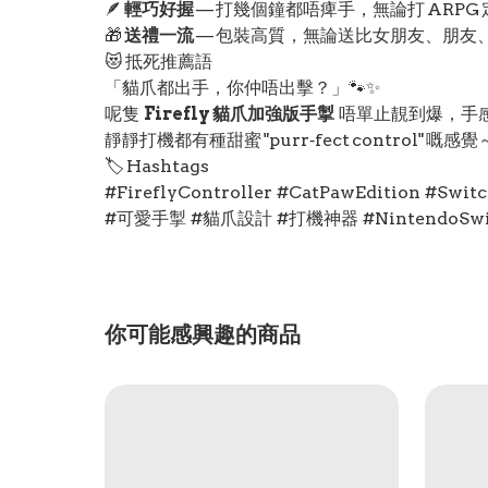
🪶
輕巧好握
— 打幾個鐘都唔痺手，無論打 ARPG 定 
🎁
送禮一流
— 包裝高質，無論送比女朋友、朋友
😻 抵死推薦語
「貓爪都出手，你仲唔出擊？」🐾✨
呢隻
Firefly 貓爪加強版手掣
唔單止靚到爆，手
靜靜打機都有種甜蜜 "purr‑fect control" 嘅感覺
🏷️ Hashtags
#FireflyController #CatPawEdition #S
#可愛手掣 #貓爪設計 #打機神器 #NintendoSw
你可能感興趣的商品