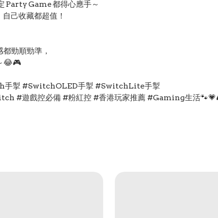
Party Game 都得心應手～
、自己收藏都超值！
感都勁順勁準，
～😂🎮
witch手掣 #SwitchOLED手掣 #SwitchLite手掣
itch #遊戲控必備 #粉紅控 #香港玩家推薦 #Gaming生活🐾💗