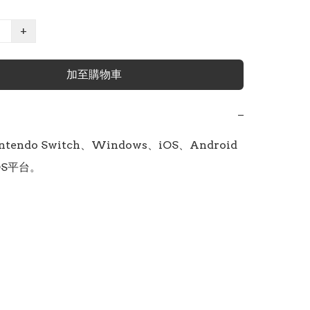
+
加至購物車
−
ntendo Switch、Windows、iOS、Android
OS平台。