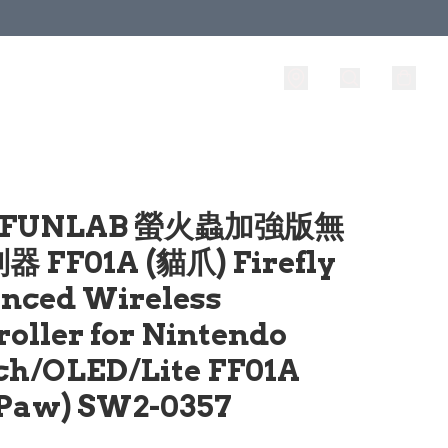
 FUNLAB 螢火蟲加強版無
 FF01A (貓爪) Firefly
nced Wireless
oller for Nintendo
ch/OLED/Lite FF01A
 Paw) SW2-0357