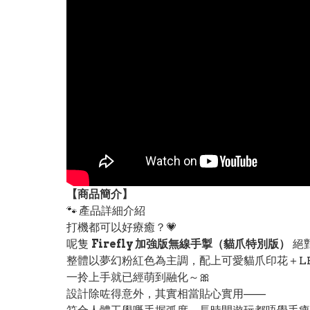
【
商品
簡介】
🐾 產品詳細介紹
打機都可以好療癒？💗
呢隻
Firefly 加強版無線手掣（貓爪特別版）
絕
整體以夢幻粉紅色為主調，配上可愛貓爪印花＋LE
一拎上手就已經萌到融化～🎀
設計除咗得意外，其實相當貼心實用——