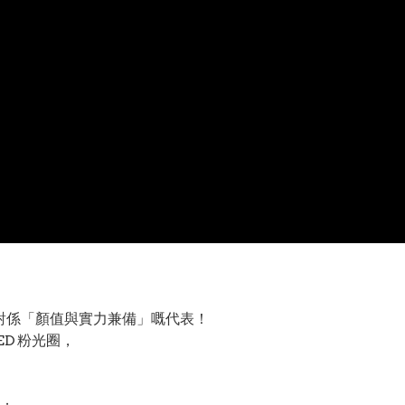
對係「顏值與實力兼備」嘅代表！
D 粉光圈，