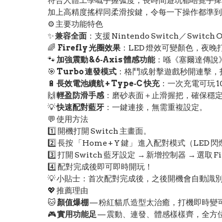
符合人體工學嘅手握弧度，長時間遊玩都唔覺手痺
加上高精度搖桿同柔滑按鍵，令每一下操作都準到好
⚙️ 主要功能特色
✨
兼容全面
：支援 Nintendo Switch／Switch O
🌈
Firefly 光圈效果
：LED 燈效可變顏色，夜晚
🐾
加強震動 & 6‑Axis 體感功能
：喺《塞爾達傳說
🎯
Turbo 連發模式
：格鬥或射擊遊戲秒開連擊，
🔋
長效電池續航 + Type‑C 快充
：一次充電可玩 10
🙌
輕盈防滑手感
：磨砂表面＋止滑握把，確保穩
💡
快速配對藍牙
：一鍵連接，無需重複設定。
💬 使用方法
1️⃣ 開機打開 Switch 主畫面。
2️⃣ 長按 「Home + Y 鍵」 進入配對模式（LED 
3️⃣ 打開 Switch 藍牙設定 → 新增控制器 → 選取 Fir
4️⃣ 配對完成後即可即時開玩！
💡 小貼士：首次配對完成後，之後開機會自動識
💖 推薦理由
🐱
顏值爆棚
— 粉紅貓爪造型太治癒，打機即時變
🎮
實用功能足
— 震動、連發、體感樣樣齊，全方位支