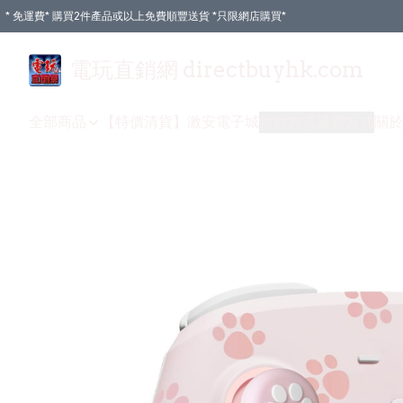
* 免運費* 購買2件產品或以上免費順豐送貨 *只限網店購買*
電玩直銷網 directbuyhk.com
全部商品
【特價清貨】
激安電子城
付款方式
送貨方式
關於