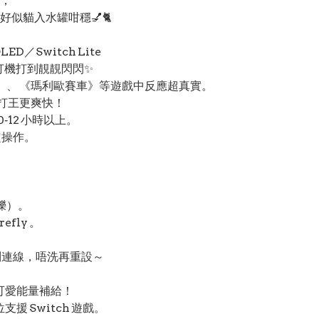
；
似貓入水罐咁穩💅🐈
LED／Switch Lite
打機打到靚靚閃閃✨
》、 《瑪利歐賽車》等遊戲中反應超真實。
打王更爽快！
‑12 小時以上。
定操作。
閃爍）。
efly 。
別連線，唔洗再重設～
可愛能量補給！
援 Switch 遊戲。