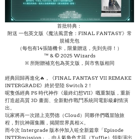
首批特典：
附送 一包英文版《魔法風雲會：FINAL FANTASY》常
規補充包
（每包有14張隨機卡，限量贈送，先到先得！）
™️ & ©️ 2025 Wizards
※ 所附贈補充包為英文版，與市售版相同
經典回歸再進化🔥，《FINAL FANTASY VII REMAKE
INTERGRADE》終於登陸 Switch 2！
呢隻係經典 PS 時代神作《最終幻想VII》嘅重製版，重新
打造超高質 3D 畫面、全新動作戰鬥系統同電影級劇情演
出。
玩家將再一次踏上克勞德（Cloud）同夥伴們嘅冒險旅
程，對抗神羅集團，揭開世界真相⚔️。
而今次 Intergrade 版本仲加入咗全新篇章「Episode
INTERmission」，由人氣角色尤菲（Yuffie）領銜演出