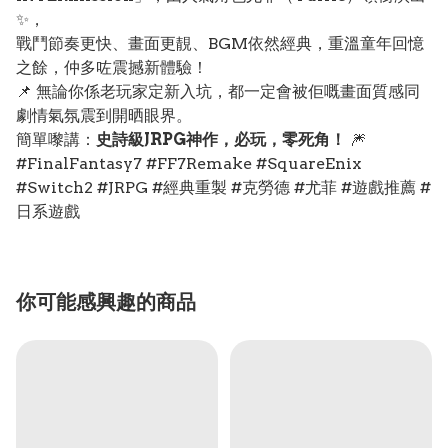
✨，
戰鬥節奏更快、畫面更靚、BGM依然經典，重溫童年回憶
之餘，仲多咗震撼新體驗！
📌 無論你係老玩家定新入坑，都一定會被佢嘅畫面質感同
劇情氣氛震到開晒眼界。
簡單嚟講：
史詩級JRPG神作，必玩，零死角！
🎆
#FinalFantasy7 #FF7Remake #SquareEnix
#Switch2 #JRPG #經典重製 #克勞德 #尤菲 #遊戲推薦 #
日系遊戲
你可能感興趣的商品