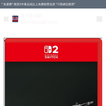
* 免運費* 購買2件產品或以上免費順豐送貨 *只限網店購買*
電玩直銷網
directbuyhk.com