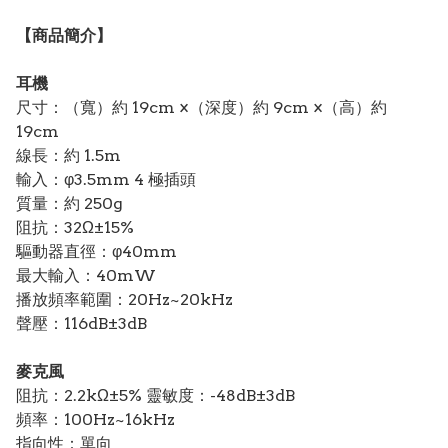
【
商品
簡介】
耳機
尺寸：（寬）約 19cm ×（深度）約 9cm ×（高）約
19cm
線長：約 1.5m
輸入：φ3.5mm 4 極插頭
質量：約 250g
阻抗：32Ω±15%
驅動器直徑：φ40mm
最大輸入：40mW
播放頻率範圍：20Hz~20kHz
聲壓：116dB±3dB
麥克風
阻抗：2.2kΩ±5% 靈敏度：-48dB±3dB
頻率：100Hz~16kHz
指向性：單向