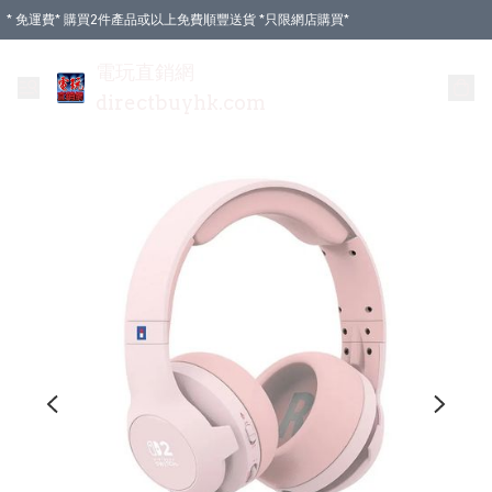
* 免運費* 購買2件產品或以上免費順豐送貨 *只限網店購買*
電玩直銷網
directbuyhk.com