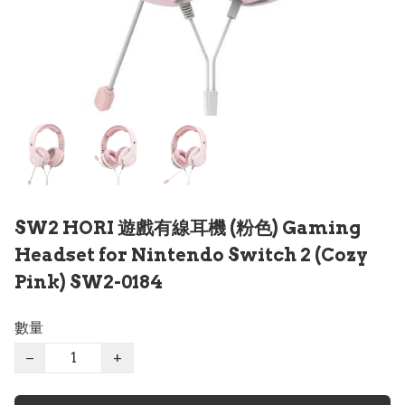
SW2 HORI 遊戲有線耳機 (粉色) Gaming
Headset for Nintendo Switch 2 (Cozy
Pink) SW2-0184
數量
−
+