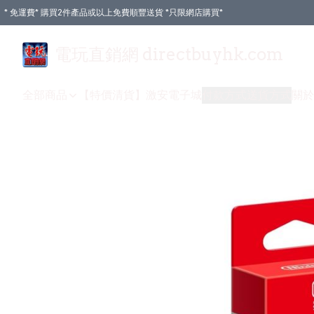
* 免運費* 購買2件產品或以上免費順豐送貨 *只限網店購買*
電玩直銷網 directbuyhk.com
全部商品
【特價清貨】
激安電子城
付款方式
送貨方式
關於