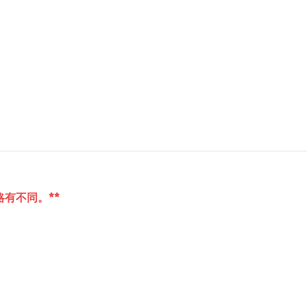
有不同。**