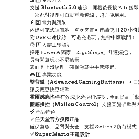
🧩 1️⃣ 連線方式
支援
Bluetooth 5.0
連線，開機後長按 Pair 鍵即可
一次配對後即可自動重新連線，超方便易用。
🔋 2️⃣ 電力與續航
內建可充式鋰電池，單次充電可連續使用
20 小
附 USB‑C 連接線，可邊充邊玩，無需中斷戰鬥！
🖐️ 3️⃣ 人體工學設計
採用 PowerA 獨家「ErgoShape」舒適握把，
長時間遊玩都不易疲勞。
表面具止滑紋理，確保激戰中手感穩定。
🎮 4️⃣ 專業功能
雙背鍵（Advanced Gaming Buttons）
可自
讓反應更快更精準！
霍爾感應搖桿
有效減少磨損和偏移，全面提高手
體感操控（Motion Control）
支援直覺瞄準與
🌈 產品特色
✅
任天堂官方授權正品
確保兼容、品質與安全；支援 Switch 2 所有模式
✅
Super Mario 主題設計