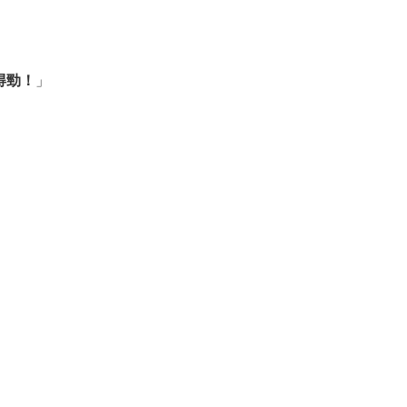
！
，
打得勁！
」