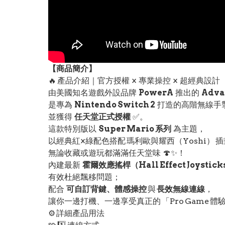
【
商品
簡介】
🔥 產品介紹｜官方授權 × 專業操控 × 超經典設計
由美國知名遊戲外設品牌
PowerA
推出的
Adva
是專為
Nintendo Switch 2
打造的高階無線手
並獲得
任天堂正式授權
✅。
這款特別版以
Super Mario 系列
為主題，
以經典紅×綠配色搭配 瑪利歐與耀西（Yoshi） 
無論收藏或遊玩都滿滿任天堂味 🍄✨！
內建最新
霍爾效應搖桿（Hall Effect Joystick
有效杜絕飄移問題；
配合
可自訂背鍵、體感操控
與
長效無線連線
，
讓你一邊打機、一邊享受真正的 「Pro Game 體
⚙️ 詳細產品用法