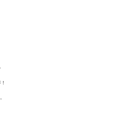
。
️
得！
。