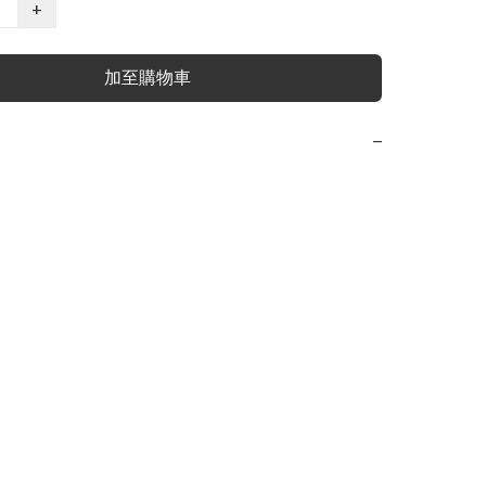
+
加至購物車
−