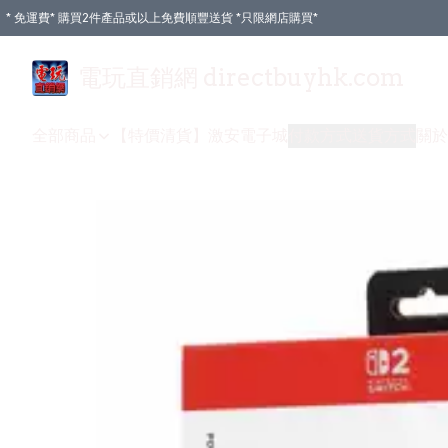
* 免運費* 購買2件產品或以上免費順豐送貨 *只限網店購買*
電玩直銷網 directbuyhk.com
全部商品
【特價清貨】
激安電子城
付款方式
送貨方式
關於