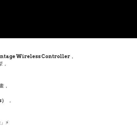
ntage Wireless Controller
，
掣，
插畫，
s）
，
驗」⚡