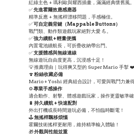
紅綠主色 + 瑪利歐與耀西插畫，滿滿經典懷舊風
✅
先進霍爾效應感應器
精準反應 + 無搖桿漂移問題，手感極佳。
✅
可自定義背鍵（Mappable Buttons）
戰鬥類、動作類遊戲玩家絕對大愛 💪。
✅
強力續航 + 輕量便攜
內置電池續航長，可折疊收納帶出門。
✅
支援體感與無線連線
無線遊玩自由度更高，沉浸感十足！
💡 推薦理由｜玩得爽又型的 Super Mario 手掣 ❤
🍄
粉絲收藏必備
Mario + Yoshi 經典組合設計，可愛與戰鬥力兼
⚙️
專業手感操作
適合動作、射擊、體感遊戲玩家，操作更靈敏準確
🔋
持久續航 + 快速配對
外出打機或長時間遊玩必備，不怕臨時斷電！
🕹️
無搖桿飄移煩惱
霍爾技術搖桿更耐用，維持精準輸入體驗！
🎁
外觀與性能並重