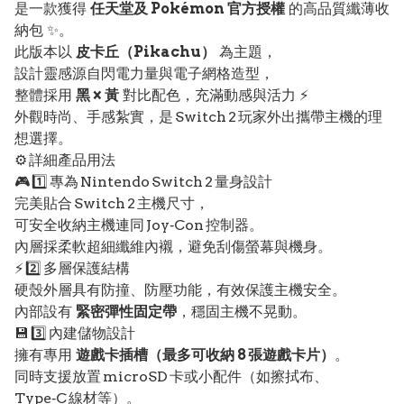
是一款獲得
任天堂及 Pokémon 官方授權
的高品質纖薄收
納包 ✨。
此版本以
皮卡丘（Pikachu）
為主題，
設計靈感源自閃電力量與電子網格造型，
整體採用
黑 × 黃
對比配色，充滿動感與活力 ⚡
外觀時尚、手感紮實，是 Switch 2 玩家外出攜帶主機的理
想選擇。
⚙️ 詳細產品用法
🎮 1️⃣ 專為 Nintendo Switch 2 量身設計
完美貼合 Switch 2 主機尺寸，
可安全收納主機連同 Joy‑Con 控制器。
內層採柔軟超細纖維內襯，避免刮傷螢幕與機身。
⚡ 2️⃣ 多層保護結構
硬殼外層具有防撞、防壓功能，有效保護主機安全。
內部設有
緊密彈性固定帶
，穩固主機不晃動。
💾 3️⃣ 內建儲物設計
擁有專用
遊戲卡插槽（最多可收納 8 張遊戲卡片）
。
同時支援放置 microSD 卡或小配件（如擦拭布、
Type‑C 線材等）。