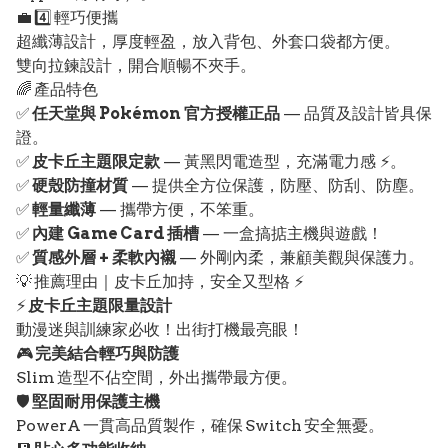
💼 4️⃣ 輕巧便攜
超纖薄設計，厚度輕盈，放入背包、外套口袋都方便。
雙向拉鍊設計，開合順暢不夾手。
🌈 產品特色
✅
任天堂與 Pokémon 官方授權正品
— 品質及設計皆具保
證。
✅
皮卡丘主題限定款
— 黃黑閃電造型，充滿電力感 ⚡。
✅
硬殼防撞材質
— 提供全方位保護，防壓、防刮、防塵。
✅
輕量纖薄
— 攜帶方便，不笨重。
✅
內建 Game Card 插槽
— 一盒搞掂主機與遊戲！
✅
質感外層 + 柔軟內襯
— 外剛內柔，兼顧美觀與保護力。
💡 推薦理由｜皮卡丘加持，安全又型格 ⚡
⚡
皮卡丘主題限量設計
動漫迷與訓練家必收！出街打機最亮眼！
🎮
完美結合輕巧與防護
Slim 造型不佔空間，外出攜帶最方便。
🛡️
堅固耐用保護主機
PowerA 一貫高品質製作，確保 Switch 安全無憂。