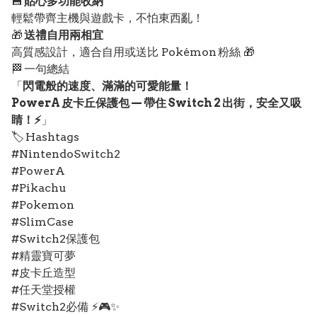
💾
貼心多功能收納
輕鬆帶齊主機與遊戲卡，不怕東西亂！
🎁
送禮自用兩相宜
高質感設計，適合自用或送比 Pokémon 粉絲 🎁
🏁 一句總結
「
閃電般的速度、滿滿的可愛能量！
PowerA 皮卡丘保護包 — 帶住 Switch 2 出街，安全又吸
睛！⚡
」
🏷️ Hashtags
#NintendoSwitch2
#PowerA
#Pikachu
#Pokemon
#SlimCase
#Switch2保護包
#精靈寶可夢
#皮卡丘造型
#任天堂授權
#Switch2必備 ⚡🎮✨