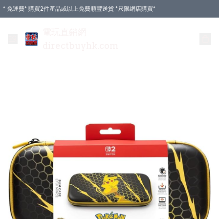
* 免運費* 購買2件產品或以上免費順豐送貨 *只限網店購買*
電玩直銷網
directbuyhk.com