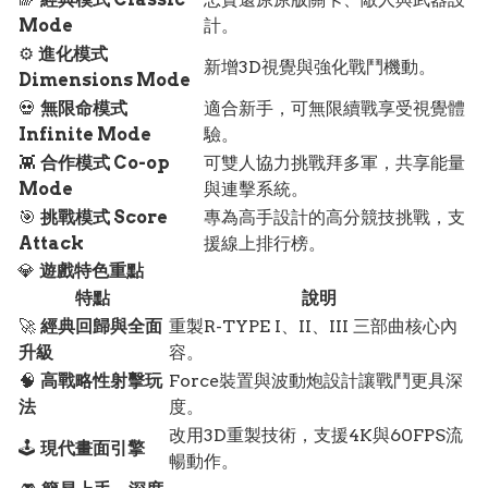
Mode
計。
⚙️
進化模式
新增3D視覺與強化戰鬥機動。
Dimensions Mode
💀
無限命模式
適合新手，可無限續戰享受視覺體
Infinite Mode
驗。
👾
合作模式 Co-op
可雙人協力挑戰拜多軍，共享能量
Mode
與連擊系統。
🎯
挑戰模式 Score
專為高手設計的高分競技挑戰，支
Attack
援線上排行榜。
💎
遊戲特色重點
特點
說明
🚀
經典回歸與全面
重製R-TYPE I、II、III 三部曲核心內
升級
容。
🧠
高戰略性射擊玩
Force裝置與波動炮設計讓戰鬥更具深
法
度。
改用3D重製技術，支援4K與60FPS流
🕹️
現代畫面引擎
暢動作。