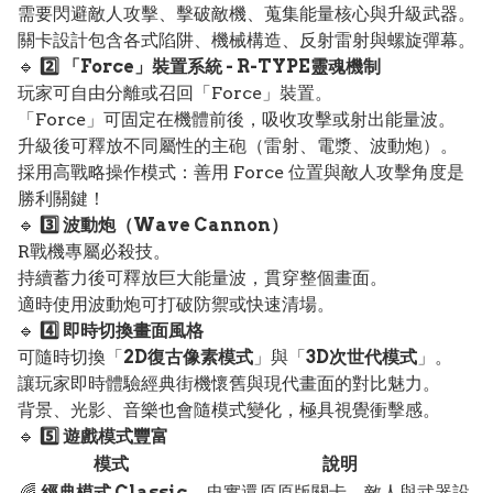
需要閃避敵人攻擊、擊破敵機、蒐集能量核心與升級武器。
關卡設計包含各式陷阱、機械構造、反射雷射與螺旋彈幕。
🔹
2️⃣ 「Force」裝置系統 - R-TYPE靈魂機制
玩家可自由分離或召回「Force」裝置。
「Force」可固定在機體前後，吸收攻擊或射出能量波。
升級後可釋放不同屬性的主砲（雷射、電漿、波動炮）。
採用高戰略操作模式：善用 Force 位置與敵人攻擊角度是
勝利關鍵！
🔹
3️⃣ 波動炮（Wave Cannon）
R戰機專屬必殺技。
持續蓄力後可釋放巨大能量波，貫穿整個畫面。
適時使用波動炮可打破防禦或快速清場。
🔹
4️⃣ 即時切換畫面風格
可隨時切換「
2D復古像素模式
」與「
3D次世代模式
」。
讓玩家即時體驗經典街機懷舊與現代畫面的對比魅力。
背景、光影、音樂也會隨模式變化，極具視覺衝擊感。
🔹
5️⃣ 遊戲模式豐富
模式
說明
🌈
經典模式 Classic
忠實還原原版關卡、敵人與武器設