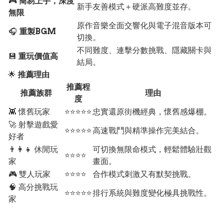
🎮
簡易上手，深度
新手友善模式＋硬派高難度並存。
無限
原作音樂全面交響化與電子混音版本可
🎧
重製BGM
切換。
不同難度、連擊分數挑戰、隱藏關卡與
💾
重玩價值高
結局。
🌟
推薦理由
推薦程
推薦族群
理由
度
👾 懷舊玩家
⭐⭐⭐⭐⭐
忠實還原街機經典，懷舊感爆棚。
🚀 射擊遊戲愛
⭐⭐⭐⭐⭐
高速戰鬥與精準操作完美結合。
好者
👨‍👩‍👧 休閒玩
可切換無限命模式，輕鬆體驗壯觀
⭐⭐⭐⭐
家
畫面。
🎮 雙人玩家
⭐⭐⭐⭐
合作模式刺激又有默契挑戰。
🧠 高分挑戰玩
⭐⭐⭐⭐⭐
排行系統與難度變化極具挑戰性。
家