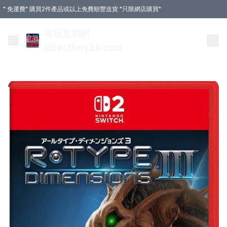
* 免運費* 購買2件產品或以上免費順豐送貨 *只限網店購買*
電玩直銷網
directbuyhk.com