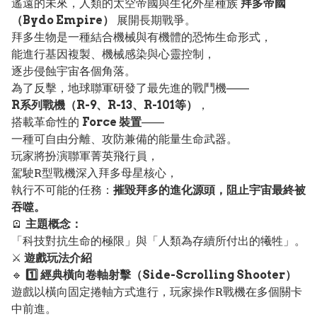
遙遠的未來，人類的太空帝國與生化外星種族
拜多帝國
（Bydo Empire）
展開長期戰爭。
拜多生物是一種結合機械與有機體的恐怖生命形式，
能進行基因複製、機械感染與心靈控制，
逐步侵蝕宇宙各個角落。
為了反擊，地球聯軍研發了最先進的戰鬥機——
R系列戰機（R-9、R-13、R-101等）
，
搭載革命性的
Force 裝置
——
一種可自由分離、攻防兼備的能量生命武器。
玩家將扮演聯軍菁英飛行員，
駕駛R型戰機深入拜多母星核心，
執行不可能的任務：
摧毀拜多的進化源頭，阻止宇宙最終被
吞噬。
🪫
主題概念：
「科技對抗生命的極限」與「人類為存續所付出的犧牲」。
⚔️
遊戲玩法介紹
🔹
1️⃣ 經典橫向卷軸射擊（Side-Scrolling Shooter）
遊戲以橫向固定捲軸方式進行，玩家操作R戰機在多個關卡
中前進。