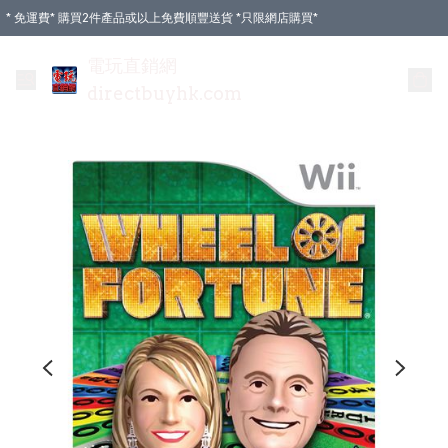
* 免運費* 購買2件產品或以上免費順豐送貨 *只限網店購買*
電玩直銷網
directbuyhk.com