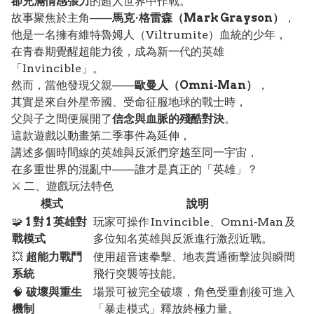
卻充滿情感張力
的超人世界中作戰。
故事聚焦於主角——
馬克·格雷森（Mark Grayson）
，
他是一名擁有維特魯姆人（Viltrumite）血統的少年，
在青春期覺醒超能力後，成為新一代的英雄
「Invincible」。
然而，當他發現父親——
歐曼人（Omni‑Man）
，
其實是來自外星帝國、受命征服地球的戰士時，
父與子之間便展開了
信念與血脈的殘酷對決
。
這款遊戲以動畫第二季事件為延伸，
講述多個時間線的英雄與反派們穿越至同一宇宙，
在多重世界的混亂中——誰才是真正的「英雄」？
⚔️ 二、遊戲玩法特色
模式
說明
🧩
1 對 1 英雄對
玩家可操作 Invincible、Omni‑Man 及
戰模式
多位知名英雄與反派進行激烈近戰。
💥
超能力戰鬥
使用超音速拳擊、地表貫通衝擊波與瞬間
系統
飛行突襲等技能。
🧠
破壞與重生
場景可被完全破壞，角色受重創後可進入
機制
「暴走模式」釋放終極力量。