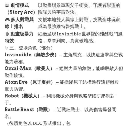
📖
劇情模式
以動畫場景重現父子衝突、守護者聯盟的
（Story Arc）
陰謀與跨宇宙對決。
🎮
多人對戰與
支援本地雙人與線上對戰，挑戰全球玩家
線上排名
成為最強維特魯姆戰士。
🩸
動畫級暴力
細緻呈現 Invincible 世界觀的殘酷戰鬥風
特效
格，拳拳到肉、真實破壞感。
✨ 三、登場角色（部分）
Invincible（無敵少俠）
– 主角馬克，以快速連擊與空戰
能力著稱。
Omni‑Man（歐曼人）
– 絕對力量的象徵，能瞬殺敵人但
動作較慢。
Atom Eve（原子夏娃）
– 能操縱原子結構進行遠距離攻
擊與防禦。
Robot（機械人）
– 利用機械分身與戰略型陷阱壓制對
手。
Battle Beast（戰獸）
– 近戰狂戰士，以高傷害爆發聞
名。
（後續角色以 DLC 形式推出，包