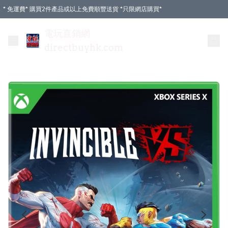
* 免運費* 購買2件產品或以上免費順豐送貨 *只限網店購買*
電玩直銷網
directbuyhk.com