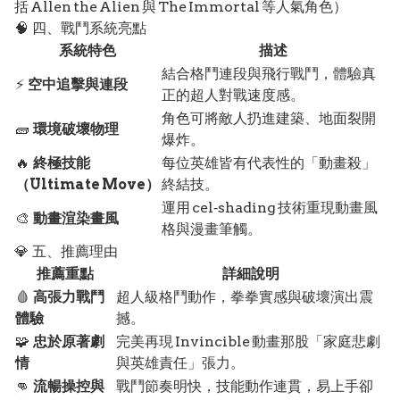
括 Allen the Alien 與 The Immortal 等人氣角色）
🧠 四、戰鬥系統亮點
系統特色
描述
結合格鬥連段與飛行戰鬥，體驗真
⚡
空中追擊與連段
正的超人對戰速度感。
角色可將敵人扔進建築、地面裂開
🧱
環境破壞物理
爆炸。
🔥
終極技能
每位英雄皆有代表性的「動畫殺」
（Ultimate Move）
終結技。
運用 cel‑shading 技術重現動畫風
🎨
動畫渲染畫風
格與漫畫筆觸。
💎 五、推薦理由
推薦重點
詳細說明
🩸
高張力戰鬥
超人級格鬥動作，拳拳實感與破壞演出震
體驗
撼。
🧩
忠於原著劇
完美再現 Invincible 動畫那股「家庭悲劇
情
與英雄責任」張力。
👊
流暢操控與
戰鬥節奏明快，技能動作連貫，易上手卻