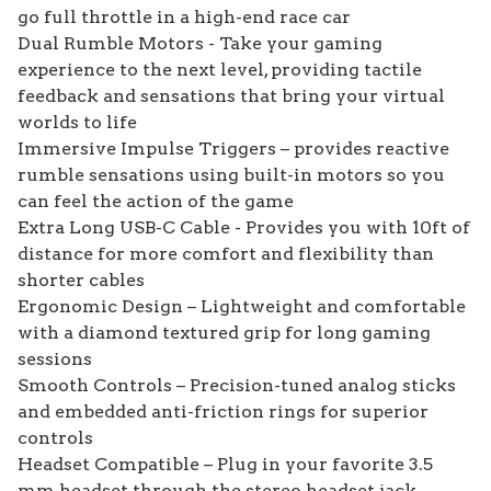
go full throttle in a high-end race car
Dual Rumble Motors - Take your gaming
experience to the next level, providing tactile
feedback and sensations that bring your virtual
worlds to life
Immersive Impulse Triggers – provides reactive
rumble sensations using built-in motors so you
can feel the action of the game
Extra Long USB-C Cable - Provides you with 10ft of
distance for more comfort and flexibility than
shorter cables
Ergonomic Design – Lightweight and comfortable
with a diamond textured grip for long gaming
sessions
Smooth Controls – Precision-tuned analog sticks
and embedded anti-friction rings for superior
controls
Headset Compatible – Plug in your favorite 3.5
mm headset through the stereo headset jack