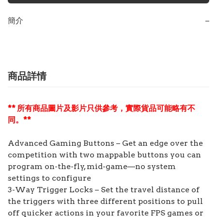
簡介
−
商品詳情
** 所有商品圖片及影片只供參考，實際貨品可能略有不
同。**
Advanced Gaming Buttons – Get an edge over the
competition with two mappable buttons you can
program on-the-fly, mid-game—no system
settings to configure
3-Way Trigger Locks – Set the travel distance of
the triggers with three different positions to pull
off quicker actions in your favorite FPS games or