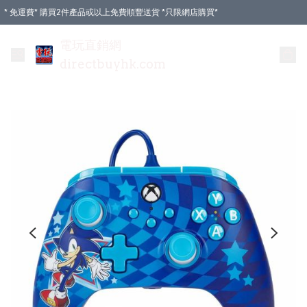
* 免運費* 購買2件產品或以上免費順豐送貨 *只限網店購買*
電玩直銷網
directbuyhk.com