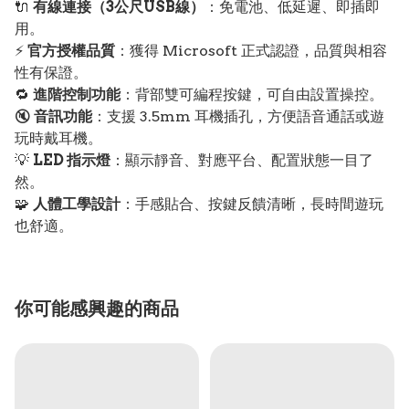
🔌
有線連接（3公尺USB線）
：免電池、低延遲、即插即
用。
⚡
官方授權品質
：獲得 Microsoft 正式認證，品質與相容
性有保證。
🔁
進階控制功能
：背部雙可編程按鍵，可自由設置操控。
🔇
音訊功能
：支援 3.5mm 耳機插孔，方便語音通話或遊
玩時戴耳機。
💡
LED 指示燈
：顯示靜音、對應平台、配置狀態一目了
然。
🧩
人體工學設計
：手感貼合、按鍵反饋清晰，長時間遊玩
也舒適。
你可能感興趣的商品