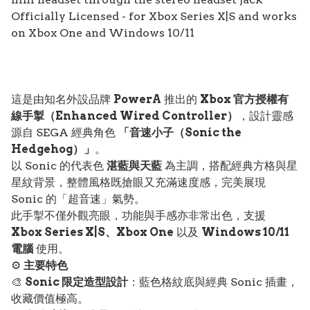
Officially Licensed - for Xbox Series X|S and works
on Xbox One and Windows 10/11
這是由知名外設品牌
PowerA
推出的
Xbox 官方授權有
線手掣（Enhanced Wired Controller）
，設計靈感
源自 SEGA 經典角色
「音速小子（Sonic the
Hedgehog）」
。
以 Sonic 的代表色
湛藍與天藍
為主調，搭配經典方格與星
星紋背景，整體風格既搶眼又充滿速度感，完美展現
Sonic 的「超音速」氣勢。
此手掣不僅外觀亮眼，功能與手感亦非常出色，支援
Xbox Series X|S、Xbox One
以及
Windows 10/11
電腦
使用。
⚙️
主要特色
🎨
Sonic 限定造型設計
：藍色格紋底與經典 Sonic 插畫，
收藏價值極高。