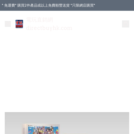
* 免運費* 購買2件產品或以上免費順豐送貨 *只限網店購買*
電玩直銷網
directbuyhk.com