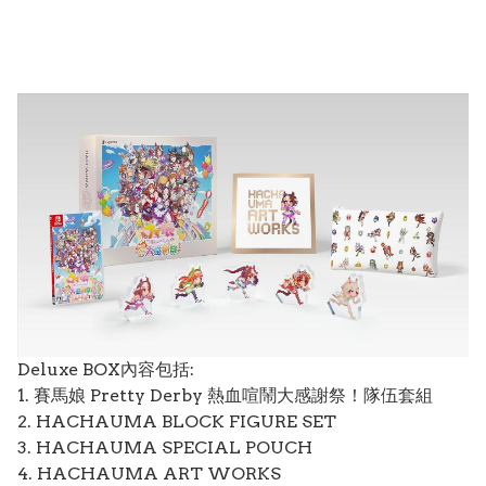
Deluxe BOX內容包括:
1. 賽馬娘 Pretty Derby 熱血喧鬧大感謝祭！隊伍套組
2. HACHAUMA BLOCK FIGURE SET
3. HACHAUMA SPECIAL POUCH
4. HACHAUMA ART WORKS