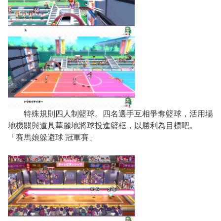
特殊規則四人制籃球。四名選手互相爭奪籃球，活用場
地機關與道具華麗地將球投進籃框，以勝利為目標吧。
「賽馬娘躲避球 冠軍賽」