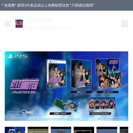
* 免運費* 購買2件產品或以上免費順豐送貨 *只限網店購買*
電玩直銷網
directbuyhk.com