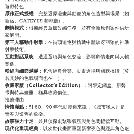
遊戲特色
原作正式授權
：完整還原漫畫與動畫的角色造型與場景（如
新宿、CATEYES 咖啡廳）。
劇情模式
：根據經典章節改編任務，並有全新原創案件供玩
家解開。
第三人稱動作射擊
：在街頭追逐與槍戰中體驗冴羽獠的神準
射擊技術。
互動對話系統
：透過選項與角色交流，影響劇情走向與人物
關係。
粉絲向細節滿滿
：包含經典音樂、動畫過場與幽默橋段（莫
名其妙的色氣場面也在！）。
收藏家版（Collector’s Edition）
：附限定鋼盒、原聲
帶與特典畫冊，極具收藏價值。
推薦理由
情懷滿點
：對 80、90 年代動漫迷來說，《城市獵人》是
青春與懷舊的象徵。
故事張力十足
：兼具偵探劇緊張氣氛與角色間輕鬆互動。
現代化重現經典
：以次世代畫面重塑新宿夜色與經典角色魅