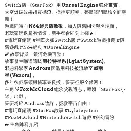
Switch 版 《Star Fox》 用
Unreal Engine 強化畫質
，
太空爆破效果超震撼💥、操控更順暢，整體戰鬥體驗全面翻
新！
遊戲同時向
N64 經典版致敬
，加入懷舊關卡與名場面，
老玩家玩返超有情懷，新手都會即刻上癮🔥！
#電玩直銷網 #星際火狐Switch版 #Switch遊戲推薦 #懷
舊遊戲 #N64經典 #UnrealEngine
🌠 故事背景：銀河危機再臨！
故事發生喺遙遠嘅
萊拉特星系 (Lylat System)
。
邪惡科學家
Andross
因濫用科技被流放至
威南
星 (Venom)
，
多年後佢率領機械軍團反撲，誓要征服全銀河！
主角 🦊
Fox McCloud
繼承父親遺志，率領「Star Fox 小
隊」出戰，
誓要粉碎 Andross 陰謀，拯救宇宙自由！
#電玩直銷網 #StarFox故事 #LylatSystem
#FoxMcCloud #NintendoSwitch遊戲 #科幻冒險
💫 主角陣容介紹