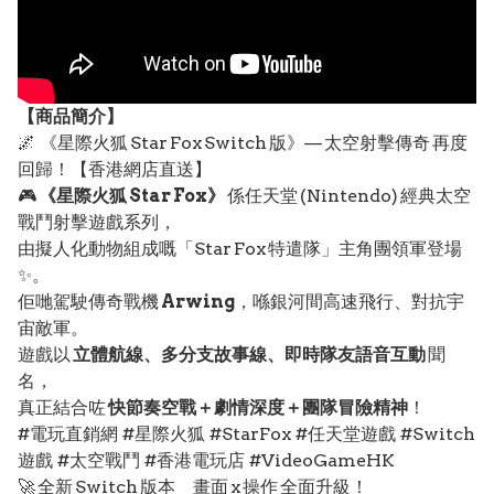
【
商品
簡介】
🌌 《星際火狐 Star Fox Switch 版》— 太空射擊傳奇 再度
回歸！【香港網店直送】
🎮
《星際火狐 Star Fox》
係任天堂 (Nintendo) 經典太空
戰鬥射擊遊戲系列，
由擬人化動物組成嘅「Star Fox 特遣隊」主角團領軍登場
✨。
佢哋駕駛傳奇戰機
Arwing
，喺銀河間高速飛行、對抗宇
宙敵軍。
遊戲以
立體航線、多分支故事線、即時隊友語音互動
聞
名，
真正結合咗
快節奏空戰＋劇情深度＋團隊冒險精神
！
#電玩直銷網 #星際火狐 #StarFox #任天堂遊戲 #Switch
遊戲 #太空戰鬥 #香港電玩店 #VideoGameHK
🚀 全新 Switch 版本 畫面 x 操作 全面升級！