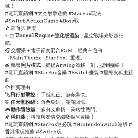
域！
#電玩直銷網 #太空射擊遊戲 #StarFox玩法
#SwitchActionGame #Boss戰
🎵 畫面 與 音樂
✨ 由
Unreal Engine 強化版渲染
，星空戰場光影超細
膩。
🎧 交響樂＋電子節奏混合BGM，經典主題曲
〈Main Theme – Star Fox〉重現。
📸 新增
照片模式
，捕捉Arwing 漂移一刻，型到痴線！
#電玩直銷網 #StarFox音樂 #Switch畫質 #星際火狐主題
曲
💡 推薦理由
🚀
飛行射擊控
： 手感勁正、節奏爆快。
🦊
任天堂粉絲
： 角色集結，滿滿回憶。
🎮
動作冒險黨
： 多分支劇情＋策略性戰鬥。
🌠
科幻迷
： 科技與友情交織嘅銀河冒險！
#電玩直銷網 #StarFox迷必玩 #NintendoSwitch港版 #
香港電玩推薦 #Switch玩