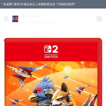
* 免運費* 購買2件產品或以上免費順豐送貨 *只限網店購買*
電玩直銷網
directbuyhk.com