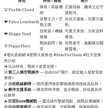
角色
特長 / 稱號
簡介
隊長 / 高級機
正義領袖，繼承父志守
🦊 Fox McCloud
師
護銀河。
攻擊主力 / 空
自信又傲氣，但實力最
🐦 Falco Lombardi
戰王牌
勁。
技術員 / 機械
可愛又笨拙，分析資料
🐸 Slippy Toad
維修
最強。
戰術顧問 / 教
智慧老手，激勵隊伍關
🐰 Peppy Hare
官
鍵靈魂。
#電玩直銷網 #星際火狐角色 #StarFoxTeam #任天堂角
色介紹
🔫 玩法特色：戰術 × 速度全開！
🚀
第三人稱空戰操作
— 自由360°飛行，鎖定敵人發射雷射
導彈⚡
🌌
分歧航線劇情
— 唔同選擇會影響後續星球路線及結局！
🧩
夥伴支援系統
— 隊友即時求救、提示戰術，好似真合作
任務💬
🔥
巨型Boss機械戰
— 靈活操作擊破弱點，挑戰反應極限！
🧭
自由探索模式
— 接支線任務、升級戰機、探索秘密區