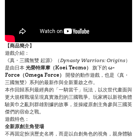
【
商品
簡介】
遊戲介紹：
《真・三國無雙 起源》（
Dynasty Warriors: Origins
）
是由日本
光榮特庫摩（Koei Tecmo）
旗下的
ω-
Force（Omega Force）
開發的動作遊戲，也是《真・
三國無雙》系列的最新作與全新重啟之作。
本作回歸系列最經典的「一騎當千」玩法，以次世代畫面與
更大規模戰場呈現真實激烈的三國戰爭。玩家將以新視角體
驗黃巾之亂到群雄割據的故事，並操縱原創主角參與三國英
傑們的宿命之戰。
遊戲特色：
全新原創主角登場
不再固定扮演歷史名將，而是以自創角色的視角，親身體驗