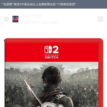
* 免運費* 購買2件產品或以上免費順豐送貨 *只限網店購買*
電玩直銷網
directbuyhk.com