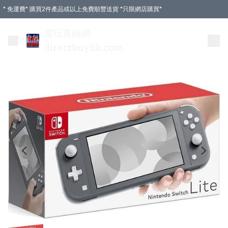
* 免運費* 購買2件產品或以上免費順豐送貨 *只限網店購買*
電玩直銷網
directbuyhk.com