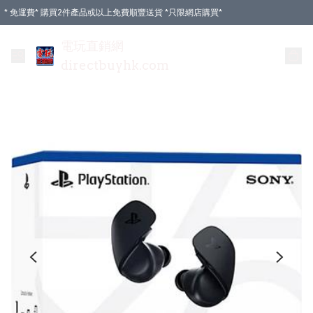
* 免運費* 購買2件產品或以上免費順豐送貨 *只限網店購買*
電玩直銷網
directbuyhk.com