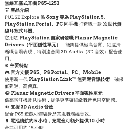
無線耳塞式耳機 PS5-1253
💡
產品介紹
PULSE Explore 係
Sony 專為 PlayStation 5、
PlayStation Portal、PC 同手機
打造嘅一款
次世代無
線耳塞式耳機
。
它用咗
PlayStation 自家研發嘅 Planar Magnetic
Drivers（平面磁性單元）
，能夠提供極高音質、細膩清
晰嘅音場表現，特別適合同 3D Audio（3D 音效）配合使
用。
⚙️
主要特點
🎮
官方支援 PS5、PS Portal、PC、Mobile
使用新一代
PlayStation Link™ 無延遲音訊技術
，確保
低延遲、高傳真。
🎧
Planar Magnetic Drivers 平面磁性單元
係高階耳機常見技術，提供更準確細緻嘅音色同空間感。
🔊
支援 3D Audio 音效
配合 PS5 遊戲可體驗身歷其境嘅環繞音效。
🔋
電池續航約 5 小時，充電盒可額外提供 10 小時
合共可用約 15 小時。