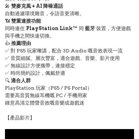
🎤
雙麥克風 + AI 降噪通話
自動過濾環境雜音，令語音更清晰。
📶
雙重連接功能
同時連住
PlayStation Link™
同
藍牙
裝置，方便遊戲
與手機之間快速切換。
👍
推薦理由
✅ 對 PS5 玩家嚟講，配合 3D Audio 嘅音效表現一流
✅ 音質細膩、層次豐富，適合遊戲、音樂、影片使用
✅ 無線設計方便攜帶，連接穩定
✅ 時尚簡約設計，佩戴舒適
🔍
適合人群
PlayStation 玩家（PS5 / PS Portal）
需要高音質無線耳機嘅 PC / 手機用家
鍾意高清立體聲音效嘅音樂或遊戲迷
【產品影片】