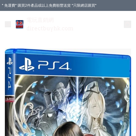
* 免運費* 購買2件產品或以上免費順豐送貨 *只限網店購買*
電玩直銷網
directbuyhk.com