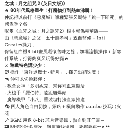
之城：月之詛咒 2 (英日文版)》
🔥
80年代風格重生！打魔物打到熱血沸騰！
仲記得以前打《惡魔城》嗰種緊張又期待「跳一下即死」的
感覺嗎？😆
呢隻《血咒之城：月之詛咒2》根本就係精華版——
由《惡魔城》之父「五十嵐孝司」親自監修 + Inti
Creates操刀，
保留紅白機8-bit畫風嘅懷舊味之餘，加埋流暢操作 + 新夥
伴系統，打得夠爽又玩得好癲🔥
⚔️
遊戲特色講少少：
👹 操作「東洋退魔士 ‧ 斬月」，揮刀出鞘誅魔！
🔫 仲可以切換夥伴：
‐ 教會女神「多明妮克」幫你補血兼復活
‐ 火槍手「羅伯特」遠距離爆頭
‐ 魔導機甲「小八」重裝坦打法直線推進
🎭 四人角色自由切換，策略 + 橫向動作 combo 技玩出火
花
🎶 BGM 用返 8-bit 芯片音樂風，熱血到耳仔震～
🏰 關卡設計多層次，難度爽快過癮，死都要再try 💀