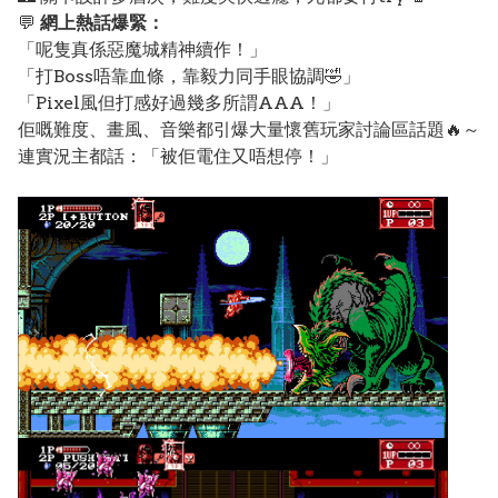
💬
網上熱話爆緊：
「呢隻真係惡魔城精神續作！」
「打Boss唔靠血條，靠毅力同手眼協調🤣」
「Pixel風但打感好過幾多所謂AAA！」
佢嘅難度、畫風、音樂都引爆大量懷舊玩家討論區話題🔥～
連實況主都話：「被佢電住又唔想停！」