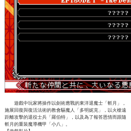
遊戲中玩家將操作以劍術應戰的東洋退魔士「斬月」，
施展回復與復活法術的教會驅魔人「多明妮克」，以火槍遠
距離攻擊的退役士兵「羅伯特」，以及為了報答恩情而跟隨
斬月的重裝魔導機甲「小八」。