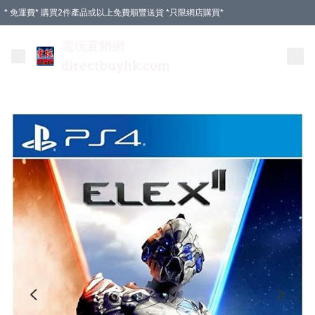
* 免運費* 購買2件產品或以上免費順豐送貨 *只限網店購買*
電玩直銷網
directbuyhk.com