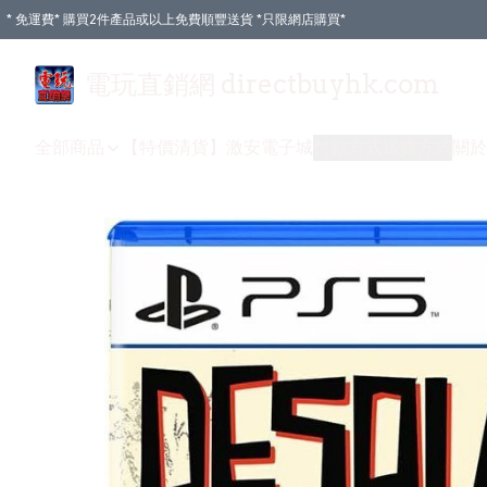
* 免運費* 購買2件產品或以上免費順豐送貨 *只限網店購買*
電玩直銷網 directbuyhk.com
全部商品
【特價清貨】
激安電子城
付款方式
送貨方式
關於