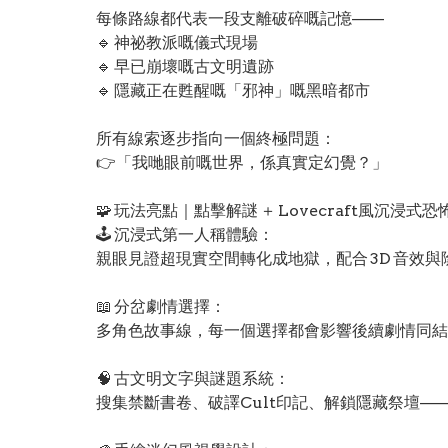
每條路線都代表一段支離破碎嘅記憶——
🔹 神祕教派嘅儀式現場
🔹 早已崩壞嘅古文明遺跡
🔹 隱藏正在甦醒嘅「邪神」嘅黑暗都市
所有線索逐步指向一個終極問題：
👉「我哋眼前嘅世界，係真實定幻覺？」
🧩 玩法亮點｜點擊解謎 ＋ Lovecraft風沉浸式恐
🕹️ 沉浸式第一人稱體驗：
親眼見證超現實空間轉化成地獄，配合 3D 音效
📖 分岔劇情選擇：
多角色故事線，每一個選擇都會影響後續劇情同結
🧠 古文明文字與謎題系統：
搜集禁斷書卷、破譯Cult印記、解鎖隱藏祭壇—