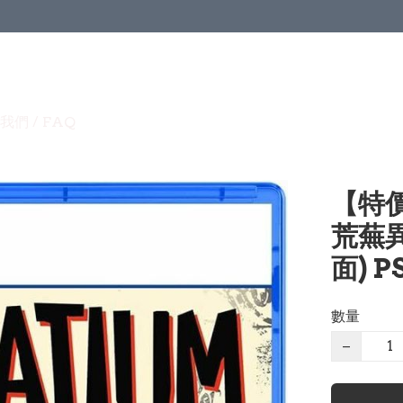
我們 / FAQ
【特價
荒蕪異
面) P
數量
−