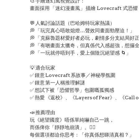
🎨 手繪迷幻風視覺設計：
畫面採用 「迷幻漫畫風」 描繪 Lovecraft
💬 人氣討論話題（巴哈姆特玩家熱議）
💭 「玩完真心唔敢熄燈…聲效同畫面勁壓迫！」
💭 「克蘇魯題材愛好者必玩，劇情多分支結局好
💭 「有啲畫面太獵奇，但真係代入感超強，想攞
💭 「一玩就停唔到手，愛上個陰沉絕望感 🌀」
💡 適合玩家
✅ 鍾意 Lovecraft 系故事／神秘學氛圍
✅ 鍾意 第一人稱推理解謎
✅ 想試下被「恐懼哲學」包圍嘅孤獨感
✅ 熱愛 《返校》、《Layers of Fear》、《Call
📣 推薦理由
玩《絕望國度》唔係單純嚇自己一跳，
而係俾你「靜靜地崩潰」。😵‍💫
每個選項都迫你思考：「你真係想睇清真相？」