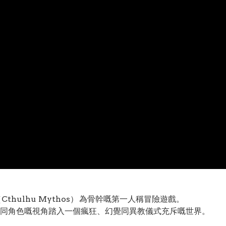
（Cthulhu Mythos） 為骨幹嘅第一人稱冒險遊戲。
同角色嘅視角踏入一個瘋狂、幻覺同異教儀式充斥嘅世界。