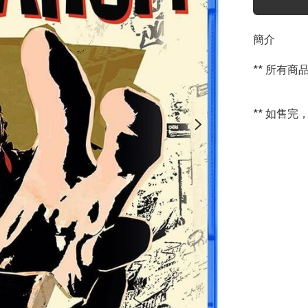
簡介
** 所有
** 如售