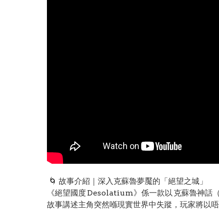
🌀 故事介紹｜深入克蘇魯夢魘的「絕望之城」
《絕望國度 Desolatium》係一款以 克蘇魯神話
故事講述主角突然喺現實世界中失蹤，玩家將以唔