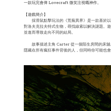
一款玩完會俾 Lovecraft 微笑注視嘅神作。
【遊戲簡介】
採滑鼠點擊玩法的《荒蕪異界》是一款基於以 H.P
對洛夫克拉夫特式生物，尋找線索以解決謎題。遊
並進而導致走向不同的結局。
故事描述主角 Carter 從一個陌生房間的
隱藏在所有瘋狂事件背後的人，但同時你可能也會