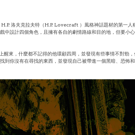
. 洛夫克拉夫特（H.P. Lovecraft ）風格神話題材的
戲中設計四個角色，且擁有各自的劇情路線和目的地，但要小心
床舖上醒來，什麼都不記得的他環顧四周，並發現有些事情不對勁
找到你沒有在尋找的東西，並發現自己被帶進一個黑暗、恐怖和