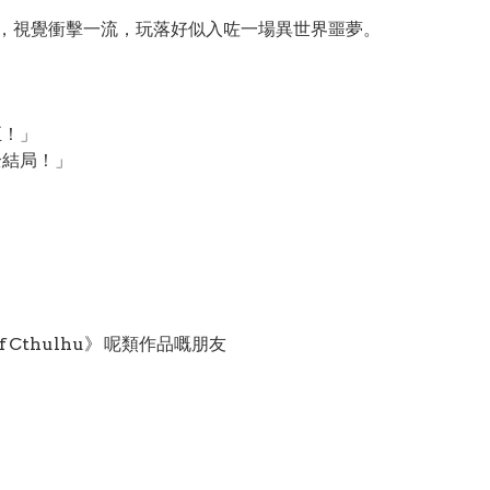
 式恐懼，視覺衝擊一流，玩落好似入咗一場異世界噩夢。
正！」
全結局！」
 of Cthulhu》 呢類作品嘅朋友