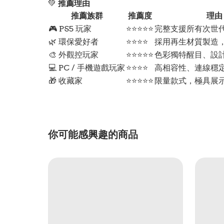
💚
推薦理由
推薦族群
推薦度
理由
🎮 PS5 玩家
⭐⭐⭐⭐⭐
完整支援所有次世
🌿 環保愛好者
⭐⭐⭐⭐
採用再生材質製造
🎨 外觀控玩家
⭐⭐⭐⭐⭐
色彩獨特醒目、設
💻 PC / 手機遊戲玩家
⭐⭐⭐⭐
高相容性、連線穩
🎁 收藏家
⭐⭐⭐⭐⭐
限量款式，極具展
你可能感興趣的商品