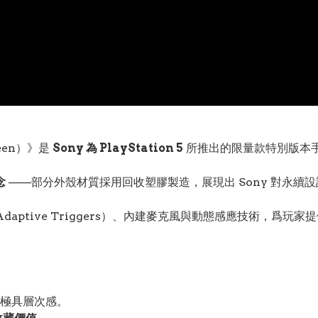
reen）》是
Sony 為 PlayStation 5
所推出的限量款特別版本
念
——部分外殼材質採用回收塑膠製造，展現出 Sony 對永續
（Adaptive Triggers）、內建麥克風與動態感應技術，爲
極具層次感。