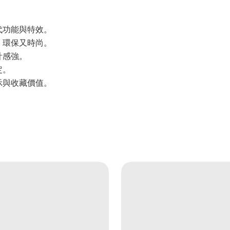
代功能與特效。
，環保又時尚。
計感強。
定。
示與收藏價值。