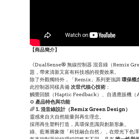
【
商品
簡介】
《DualSense® 無線控制器 混音綠（Remix G
題，帶來清新又富有科技感的視覺效果。
除了外觀獨特外，「Remix」系列更強調
環保概
此控制器同樣具備
次世代核心技術
：
觸覺回饋（Haptic Feedback）、自適應扳機
⚙️
產品特色與功能
🌈
1. 混音綠設計（Remix Green Design）
靈感來自大自然能量與再生理念。
採用再生塑料打造，具環保意識與創新形象。
綠、藍漸層象徵「科技融合自然」，在燈光下色澤