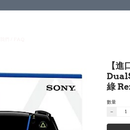
我們 / FAQ
【進口
Dual
綠 Re
數量
−