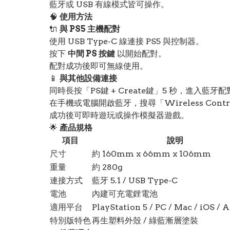
藍牙或 USB 有線模式皆可操作。
🧠
使用方法
🔌
與 PS5 主機配對
使用 USB Type-C 線連接 PS5 與控制器。
按下
中間 PS 按鍵
以開始配對。
配對成功後即可無線使用。
📱
與其他設備連接
同時長按「PS鍵 + Create鍵」5 秒，進入藍牙
在手機或電腦開啟藍牙，搜尋「Wireless Contr
成功後可即時遊玩或操作模擬器遊戲。
🌟
產品規格
項目
說明
尺寸
約 160mm x 66mm x 106mm
重量
約 280g
連接方式
藍牙 5.1 / USB Type-C
電池
內建可充電鋰電池
適用平台
PlayStation 5 / PC / Mac / iOS / 
特別版特色
再生塑料外殼 / 綠藍漸層塗裝