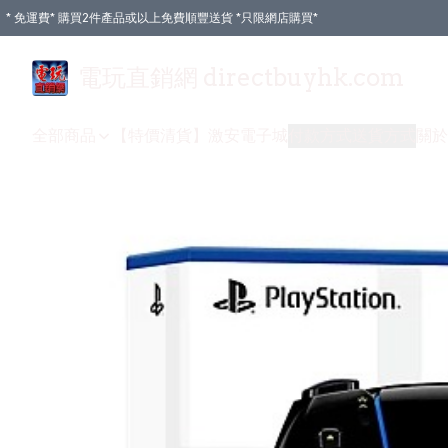
* 免運費* 購買2件產品或以上免費順豐送貨 *只限網店購買*
電玩直銷網 directbuyhk.com
全部商品
【特價清貨】
激安電子城
付款方式
送貨方式
關於