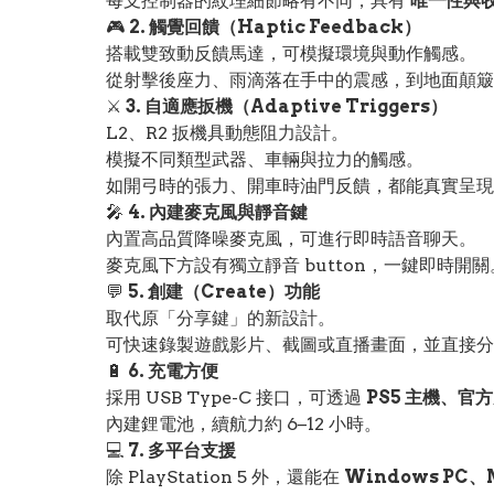
每支控制器的紋理細節略有不同，具有
唯一性與
🎮
2. 觸覺回饋（Haptic Feedback）
搭載雙致動反饋馬達，可模擬環境與動作觸感。
從射擊後座力、雨滴落在手中的震感，到地面顛簸
⚔️
3. 自適應扳機（Adaptive Triggers）
L2、R2 扳機具動態阻力設計。
模擬不同類型武器、車輛與拉力的觸感。
如開弓時的張力、開車時油門反饋，都能真實呈現
🎤
4. 內建麥克風與靜音鍵
內置高品質降噪麥克風，可進行即時語音聊天。
麥克風下方設有獨立靜音 button，一鍵即時開關
💬
5. 創建（Create）功能
取代原「分享鍵」的新設計。
可快速錄製遊戲影片、截圖或直播畫面，並直接分
🔋
6. 充電方便
採用 USB Type-C 接口，可透過
PS5 主機、官
內建鋰電池，續航力約 6–12 小時。
💻
7. 多平台支援
除 PlayStation 5 外，還能在
Windows PC、