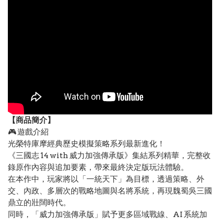
【
商品
簡介】
🎮 遊戲介紹
光榮特庫摩經典歷史模擬策略系列最新進化！
《三國志 14 with 威力加強傳承版》集結系列精華，完整收
錄原作內容與追加要素，帶來最終決定版玩法體驗。
在本作中，玩家將以「一統天下」為目標，透過策略、外
交、內政、多層次的戰略地圖與名將系統，再現魏蜀吳三國
鼎立的壯闊時代。
同時，「威力加強傳承版」賦予更多區域戰線、AI 系統加