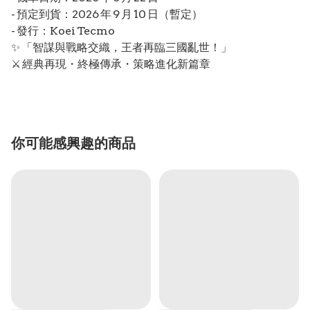
- 預定到貨：2026 年 9 月 10 日（暫定）
- 發行：Koei Tecmo
✨ 「智謀與戰略交織，王者再臨三國亂世！」
⚔️ 經典再現・終極傳承・策略進化新篇章
你可能感興趣的商品