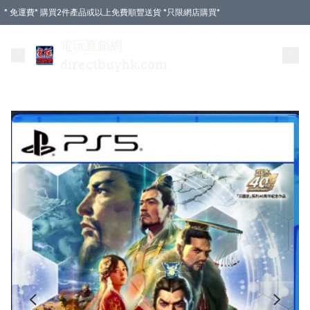
* 免運費* 購買2件產品或以上免費順豐送貨 *只限網店購買*
電玩直銷網
directbuyhk.com