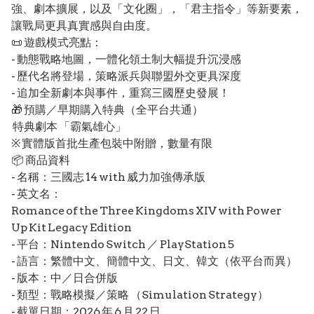
強、劇本擴展，以及「文化圈」，「君主指令」等新要素，
讓戰局更具真實感與自由度。
📜 遊戲模式亮點：
- 動態戰略地圖，一體化領土制大幅提升沉浸感
- 歷代名將登場，策略派兵與聯盟外交更具深度
- 追加全新劇本與事件，重寫三國歷史發展！
🎁 預購／早期購入特典（全平台共通）
特典劇本 「霸氣雄心」
※ 實體版首批生產包裝中附贈，數量有限
📦 商品資料
- 名稱：三國志 14 with 威力加強傳承版
- 英文名：
Romance of the Three Kingdoms XIV with Power
Up Kit Legacy Edition
- 平台：Nintendo Switch ／ PlayStation 5
- 語言：繁體中文、簡體中文、日文、韓文（依平台而異）
- 版本：中／日合併版
- 類型：戰略模擬／策略 （Simulation Strategy）
- 截單日期：2026 年 6 月 22 日