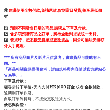
🉐
建議使用全數付款,免補尾款,貨到當日發貨,兼享最低價
💯
1️⃣
預購
不同發售日期
的商品,請
獨立下單
及付款。
2️⃣
含多項預購商品之訂單，將待全數到貨後統一出貨。
3️⃣
發貨時，
恕不接受拼單或更改貨品
，因公司無法安排額
外人手處理.
*** 所有商品圖片及影片只供參考，實際貨品可能略有不
同。**
「產品相關資訊僅供參考，詳細規格與內容請以官方網站公
告為準。」
下單及付款
：
顧客需於下單後2天內支付
HK$100 訂金
或者
全數付款
，
逾期則訂單作廢。
自取訂單到貨時，不接受更改送貨方式。
優惠與保證
：