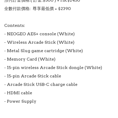
預付訂金價格:( 訂金:$500 ) = HK$2450

全數付款價格:  尊享最低價 = $2390

Contents:

- NEOGEO AES+ console (White)

- Wireless Arcade Stick (White)

- Metal Slug game cartridge (White)

- Memory Card (White)

- 15-pin wireless Arcade Stick dongle (White)

- 15-pin Arcade Stick cable

- Arcade Stick USB-C charge cable

- HDMI cable

- Power Supply