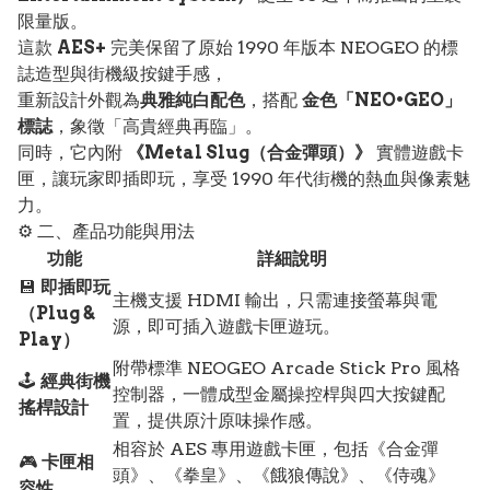
限量版。
這款
AES+
完美保留了原始 1990 年版本 NEOGEO 的標
誌造型與街機級按鍵手感，
重新設計外觀為
典雅純白配色
，搭配
金色「NEO•GEO」
標誌
，象徵「高貴經典再臨」。
同時，它內附
《Metal Slug（合金彈頭）》
實體遊戲卡
匣，讓玩家即插即玩，享受 1990 年代街機的熱血與像素魅
力。
⚙️ 二、產品功能與用法
功能
詳細說明
💾
即插即玩
主機支援 HDMI 輸出，只需連接螢幕與電
（Plug &
源，即可插入遊戲卡匣遊玩。
Play）
附帶標準 NEOGEO Arcade Stick Pro 風格
🕹️
經典街機
控制器，一體成型金屬操控桿與四大按鍵配
搖桿設計
置，提供原汁原味操作感。
相容於 AES 專用遊戲卡匣，包括《合金彈
🎮
卡匣相
頭》、《拳皇》、《餓狼傳說》、《侍魂》
容性