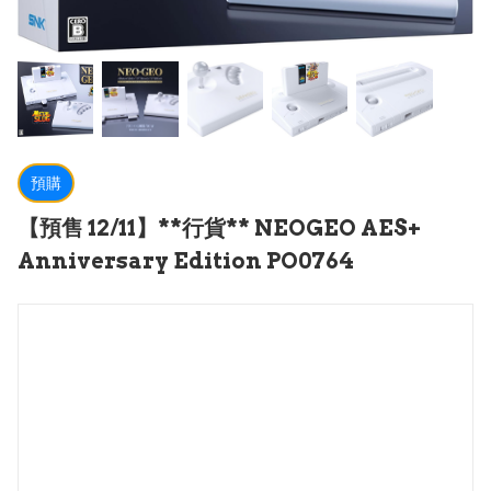
預購
【預售 12/11】**行貨** NEOGEO AES+
Anniversary Edition PO0764