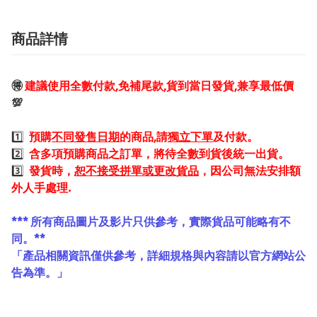
商品詳情
🉐
建議使用全數付款,免補尾款,貨到當日發貨,兼享最低價
💯
1️⃣
預購
不同發售日期
的商品,請
獨立下單
及付款。
2️⃣
含多項預購商品之訂單，將待全數到貨後統一出貨。
3️⃣
發貨時，
恕不接受拼單或更改貨品
，因公司無法安排額
外人手處理.
*** 所有商品圖片及影片只供參考，實際貨品可能略有不
同。**
「產品相關資訊僅供參考，詳細規格與內容請以官方網站公
告為準。」