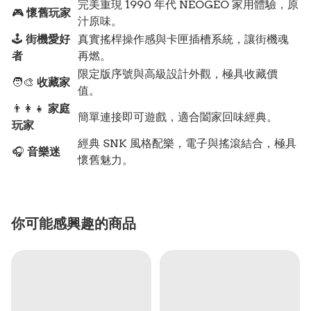
完美重現 1990 年代 NEOGEO 家用體驗，原
🎮
懷舊玩家
汁原味。
🕹️
街機愛好
真實搖桿操作感與卡匣插槽系統，讓街機魂
者
再燃。
限定版序號與高級設計外觀，極具收藏價
🧑‍🎨
收藏家
值。
👨‍👩‍👧
家庭
簡單連接即可遊戲，適合闔家回味經典。
玩家
經典 SNK 風格配樂，電子與搖滾結合，極具
🎧
音樂迷
懷舊魅力。
你可能感興趣的商品