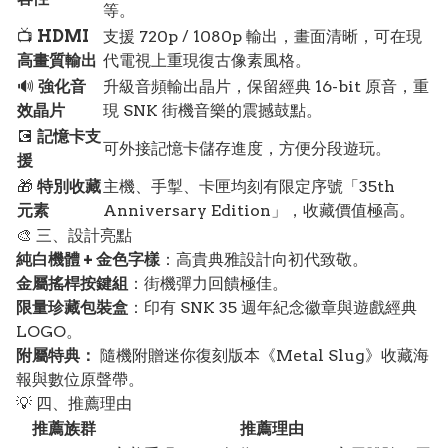
等。
📺
HDMI
支援 720p / 1080p 輸出，畫面清晰，可在現
高畫質輸出
代電視上重現復古像素風格。
🔊
強化音
升級音頻輸出晶片，保留經典 16-bit 原音，重
效晶片
現 SNK 街機音樂的震撼鼓點。
💽
記憶卡支
可外接記憶卡儲存進度，方便分段遊玩。
援
🎁
特別收藏
主機、手掣、卡匣均刻有限定序號「35th
元素
Anniversary Edition」，收藏價值極高。
🎨 三、設計亮點
純白機體 + 金色字樣
：高貴典雅設計向初代致敬。
金屬搖桿按鍵組
：街機彈力回饋極佳。
限量珍藏包裝盒
：印有 SNK 35 週年紀念徽章與遊戲經典
LOGO。
附屬特典：
隨機附贈迷你復刻版本《Metal Slug》收藏海
報與數位原聲帶。
💡 四、推薦理由
推薦族群
推薦理由