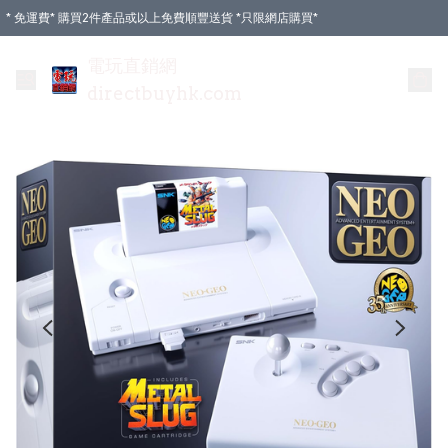
* 免運費* 購買2件產品或以上免費順豐送貨 *只限網店購買*
電玩直銷網
directbuyhk.com