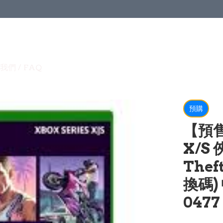
我們 / FAQ
預購
【預售 
X/S 
Thef
換碼)
0477