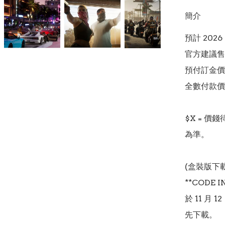
簡介
預計 2026 
官方建議售價
預付訂金價格:(
全數付款價格:
$X = 
為準。

(盒裝版下載
**CODE 
於 11 
先下載。
