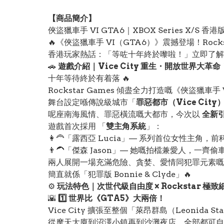
【
商品
簡介】
俠盜獵車手 VI GTA6｜XBOX Series X/S 香港
🔥《俠盜獵車手 VI（GTA6）》震撼登場！Rock
香港玩家熱話：「等咗十年終於嚟啦！」立即了解 GTA
🚗
遊戲介紹｜Vice City 重生・開放世界大革命
十年等待終於有着落 🔥
Rockstar Games 傾盡全力打造嘅《俠盜獵車
舞台設定喺傳說級城市「
罪惡都市（Vice City
呢座南海風情、罪惡橫流嘅大都市，今次以
全新
遊戲首次採用 「
雙主角系統
」：
👩‍🦰「露西亞 Lucia」— 系列首位女性主
👨‍🦱「傑森 Jason」— 她嘅拍檔兼愛人，一
兩人展開一場充滿危險、貪婪、愛情同犯罪元素嘅
簡直就係「犯罪版 Bonnie & Clyde」🔥
⚙️
玩法特色｜次世代級自由度 × Rockstar 極致
🌇
1️⃣ 世界比《GTA5》大兩倍！
Vice City 擴張至整個「萊昂群島（Leonida Sta
從摩天大廈到沼澤小鎮再到沙灘夜店，全部都可自