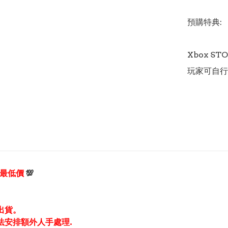
預購特典: 
Xbox 
享最低價
💯
出貨。
法安排額外人手處理.