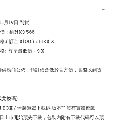
−
11月19日 到貨

：約HK$ 568

 訂金:$100 ) = HK$ X  

  尊享最低價 = $ X 

價錢待供應商公佈，預訂價會低於官方價，實際以到貨
兌換碼)

IN BOX / 盒裝遊戲下載碼 版本** 沒有實體遊戲 

月 12 日上市開始預先下載，包裝內附有下載代碼可以預