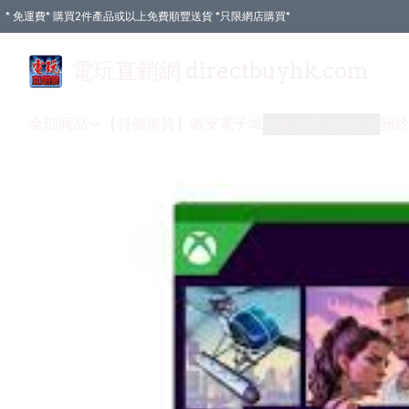
* 免運費* 購買2件產品或以上免費順豐送貨 *只限網店購買*
電玩直銷網 directbuyhk.com
全部商品
【特價清貨】
激安電子城
付款方式
送貨方式
關於