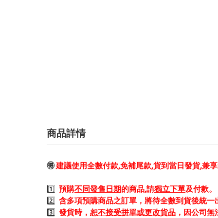
商品詳情
🉐
建議使用全數付款,免補尾款,貨到當日發貨,兼
1️⃣
預購
不同發售日期
的商品,請
獨立下單
及付款。
2️⃣
含多項預購商品之訂單，將待全數到貨後統一
3️⃣
發貨時，
恕不接受拼單或更改貨品
，因公司無