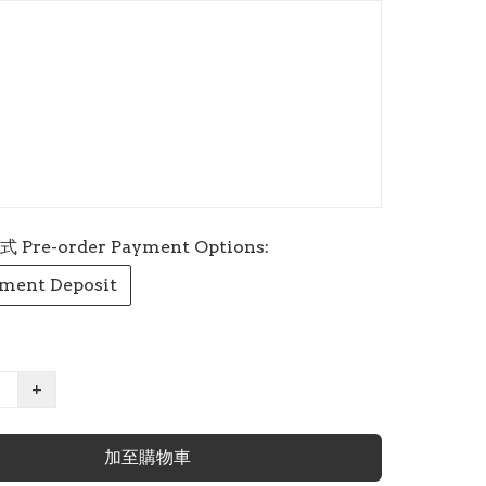
re-order Payment Options:
ment Deposit
+
加至購物車