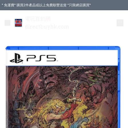
* 免運費* 購買2件產品或以上免費順豐送貨 *只限網店購買*
電玩直銷網
directbuyhk.com