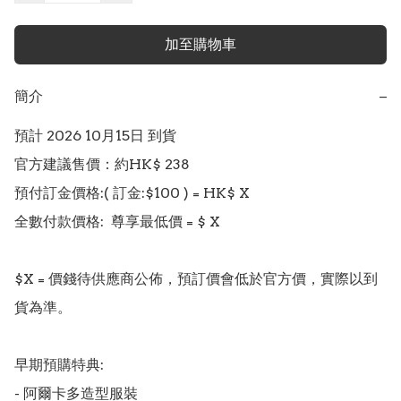
加至購物車
簡介
−
預計 2026 10月15日 到貨

官方建議售價：約HK$ 238

預付訂金價格:( 訂金:$100 ) = HK$ X  

全數付款價格:  尊享最低價 = $ X 

$X = 價錢待供應商公佈，預訂價會低於官方價，實際以到
貨為準。

早期預購特典: 

- 阿爾卡多造型服裝
