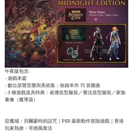
午夜版包含:
- 遊戲本篇
- 數位原聲音樂與美術集：收錄本作 71 首樂曲
- 3 種遊戲道具特典：崔佛造型服裝／賽法造型服裝／家族
畫像（魔導器）
惡魔城：貝爾蒙特的詛咒｜PS5 最新動作冒險遊戲｜香港
玩家熱搶・哥德風復活