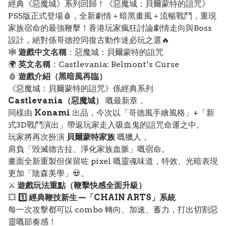
經典《惡魔城》系列回歸！《惡魔城：貝爾蒙特的詛咒》
PS5版正式登場🩸，全新劇情＋暗黑畫風＋流暢戰鬥，重現
家族宿命的最強鞭擊！香港玩家瘋狂討論劇情走向與Boss
設計，絕對係哥德控同復古動作迷必玩之選🔥
🕸️
遊戲中文名稱
：惡魔城：貝爾蒙特的詛咒
🌍
英文名稱
：Castlevania: Belmont’s Curse
🩸
遊戲介紹（黑暗風再臨）
《惡魔城：貝爾蒙特的詛咒》係經典系列
Castlevania（惡魔城）
嘅最新章，
同樣由
Konami
出品，今次以「哥德風手繪風格」+「新
式3D戰鬥演出」帶返玩家走入吸血鬼的詛咒命運之中。
玩家將再次扮演
貝爾蒙特家族
嘅獵人，
肩負「毀滅德古拉、淨化家族血脈」嘅宿命。
畫面全新重製但保留咗 pixel 嘅靈魂味道，特效、光暗表現
更加「陰森美學」💀。
⚔️
遊戲玩法重點（鞭擊快感全面升級）
💥
1️⃣ 經典鞭技新生 —「CHAIN ARTS」系統
每一次攻擊都可以 combo 轉向、加速、蓄力，打出切割惡
靈嘅節奏感！