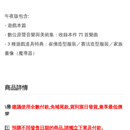
午夜版包含:

- 遊戲本篇

- 數位原聲音樂與美術集：收錄本作 71 首樂曲

- 3 種遊戲道具特典：崔佛造型服裝／賽法造型服裝／家族
畫像（魔導器）
商品詳情
\🉐
建議使用全數付款,免補尾款,貨到當日發貨,兼享最低價
💯
1️⃣
預購
不同發售日期
的商品,請
獨立下單
及付款。