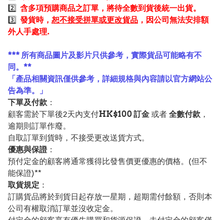
2️⃣
含多項預購商品之訂單，將待全數到貨後統一出貨。
3️⃣
發貨時，
恕不接受拼單或更改貨品
，因公司無法安排額
外人手處理.
*** 所有商品圖片及影片只供參考，實際貨品可能略有不
同。**
「產品相關資訊僅供參考，詳細規格與內容請以官方網站公
告為準。」
下單及付款
：
顧客需於下單後2天內支付
HK$100 訂金
或者
全數付款
，
逾期則訂單作廢。
自取訂單到貨時，不接受更改送貨方式。
優惠與保證
：
預付定金的顧客將通常獲得比發售價更優惠的價格。(但不
能保證)**
取貨規定
：
訂購貨品將於到貨日起存放一星期，超期需付餘額，否則本
公司有權取消訂單並沒收定金。