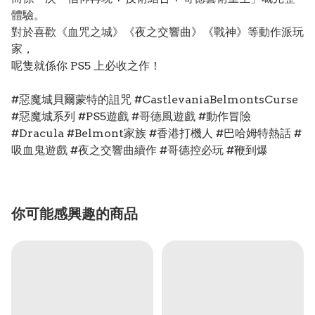
體驗。
對於喜歡《血咒之城》《夜之交響曲》《戰神》等動作派玩
家，
呢隻就係你 PS5 上必收之作！
#惡魔城貝爾蒙特的詛咒 #CastlevaniaBelmontsCurse
#惡魔城系列 #PS5遊戲 #哥德風遊戲 #動作冒險
#Dracula #Belmont家族 #香港打機人 #巴哈姆特熱話 #
吸血鬼遊戲 #夜之交響曲續作 #哥德控必玩 #鞭到爆
你可能感興趣的商品