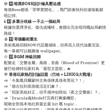
💀
2️⃣ 暗黑BOSS設計極具壓迫感
每個Boss都係「罪孽實體化」，戰鬥節奏快到你連喘氣都
唔記得。
🕯️
3️⃣ 多重分歧線 — 不止一個結局
根據你選擇淨化、復仇或犧牲，會開出完全唔同嘅結局劇情
路線！
🩸
4️⃣ 哥德藝術重生
美術風格回歸80年代惡魔城味，但再混入現代油畫渲染。
每一幕都可以截圖做 wallpaper。
💠
5️⃣ BGM 神級回歸
配樂走「交響金屬」風格，首曲《Blood of Promise》更
被巴哈姆特玩家封為「最型主題歌」🔥
💬
香港玩家熱烈討論話題（巴哈＋LIHKG大戰場）
📣「今集嘅貝爾蒙特主角係咪真係有黑化？！」
📣「德古拉到底係復活定幻象？」
📣「招架系統好正，但手感仲似唔似《夜之交響曲》？」
📣「Dracula魂Mode打完再打爽爆機🤯」
呢啲全部係本地社群最近最 hit 嘅 topic，
而且唔少玩家都認同：「呢集真係繼承左初代惡魔城嘅靈