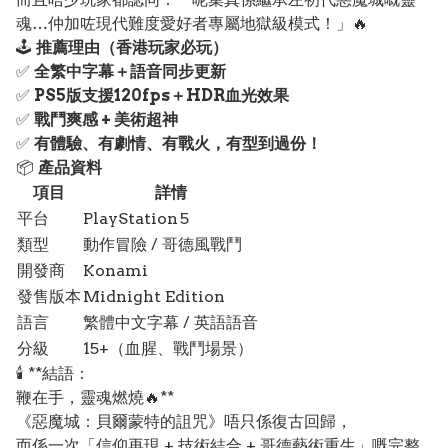
魂…仲加咗現代難度愛好者專屬地獄級模式！」🔥
🕹️
推薦理由（香港玩家必玩）
✅
全繁中字幕＋語音同步更新
✅
PS5版支援120fps＋HDR血光效果
✅
戰鬥爽感 + 美術超神
✅
有體驗、有劇情、有戰火，有型到過份！
📦
產品資料
項目
詳情
平台
PlayStation 5
類型
動作冒險 / 哥德風戰鬥
開發商
Konami
發售版本
Midnight Edition
語言
繁體中文字幕 / 英語語音
分級
15+（血腥、戰鬥場景）
🕯️ **結語：
鞭在手，靈魂燃燒🔥**
《惡魔城：貝爾蒙特的詛咒》唔只係復古回歸，
而係一次「信仰再現 + 技術結合 + 哥德藝術重生」嘅完整