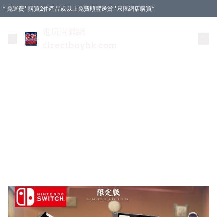
* 免運費* 購買2件產品或以上免費順豐送貨 *只限網店購買*
電玩直銷網
directbuyhk.com