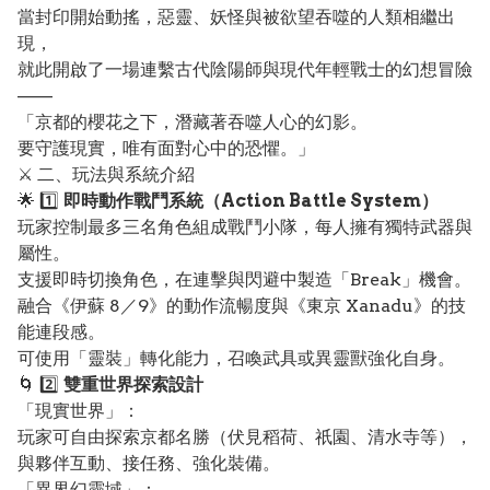
當封印開始動搖，惡靈、妖怪與被欲望吞噬的人類相繼出
現，
就此開啟了一場連繫古代陰陽師與現代年輕戰士的幻想冒險
——
「京都的櫻花之下，潛藏著吞噬人心的幻影。
要守護現實，唯有面對心中的恐懼。」
⚔️ 二、玩法與系統介紹
🌟 1️⃣
即時動作戰鬥系統（Action Battle System）
玩家控制最多三名角色組成戰鬥小隊，每人擁有獨特武器與
屬性。
支援即時切換角色，在連擊與閃避中製造「Break」機會。
融合《伊蘇 8／9》的動作流暢度與《東京 Xanadu》的技
能連段感。
可使用「靈裝」轉化能力，召喚武具或異靈獸強化自身。
🌀 2️⃣
雙重世界探索設計
「現實世界」：
玩家可自由探索京都名勝（伏見稻荷、祇園、清水寺等），
與夥伴互動、接任務、強化裝備。
「異界幻靈域」：