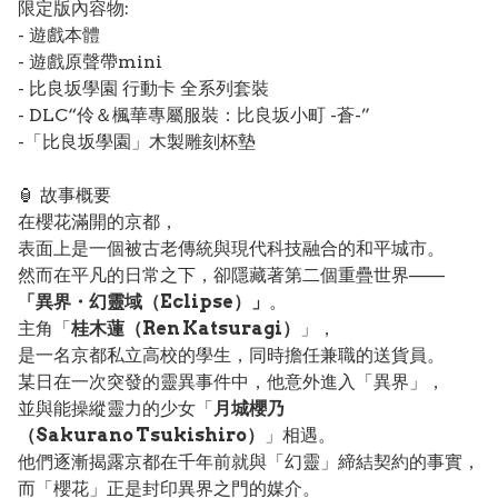
限定版內容物:
- 遊戲本體
- 遊戲原聲帶mini
- 比良坂學園 行動卡 全系列套裝
- DLC“伶＆楓華專屬服裝：比良坂小町 -蒼-”
-「比良坂學園」木製雕刻杯墊
🏮 故事概要
在櫻花滿開的京都，
表面上是一個被古老傳統與現代科技融合的和平城市。
然而在平凡的日常之下，卻隱藏著第二個重疊世界——
「異界・幻靈域（Eclipse）」
。
主角「
桂木蓮（Ren Katsuragi）
」，
是一名京都私立高校的學生，同時擔任兼職的送貨員。
某日在一次突發的靈異事件中，他意外進入「異界」，
並與能操縱靈力的少女「
月城櫻乃
（Sakurano Tsukishiro）
」相遇。
他們逐漸揭露京都在千年前就與「幻靈」締結契約的事實，
而「櫻花」正是封印異界之門的媒介。