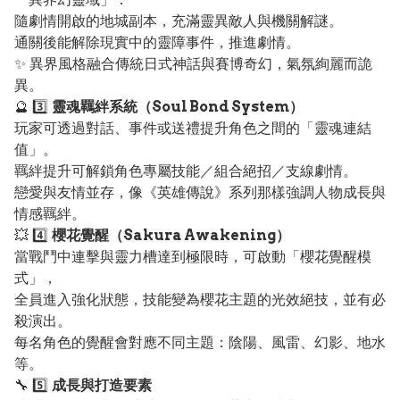
隨劇情開啟的地城副本，充滿靈異敵人與機關解謎。
通關後能解除現實中的靈障事件，推進劇情。
✨ 異界風格融合傳統日式神話與賽博奇幻，氣氛絢麗而詭
異。
🔮 3️⃣
靈魂羈絆系統（Soul Bond System）
玩家可透過對話、事件或送禮提升角色之間的「靈魂連結
值」。
羈絆提升可解鎖角色專屬技能／組合絕招／支線劇情。
戀愛與友情並存，像《英雄傳說》系列那樣強調人物成長與
情感羈絆。
💥 4️⃣
櫻花覺醒（Sakura Awakening）
當戰鬥中連擊與靈力槽達到極限時，可啟動「櫻花覺醒模
式」，
全員進入強化狀態，技能變為櫻花主題的光效絕技，並有必
殺演出。
每名角色的覺醒會對應不同主題：陰陽、風雷、幻影、地水
等。
🔧 5️⃣
成長與打造要素