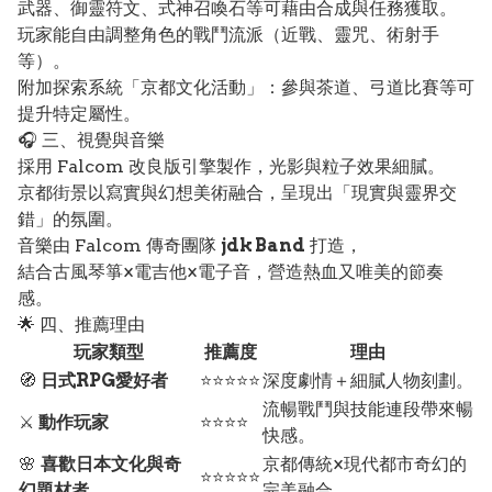
武器、御靈符文、式神召喚石等可藉由合成與任務獲取。
玩家能自由調整角色的戰鬥流派（近戰、靈咒、術射手
等）。
附加探索系統「京都文化活動」：參與茶道、弓道比賽等可
提升特定屬性。
🎧 三、視覺與音樂
採用 Falcom 改良版引擎製作，光影與粒子效果細膩。
京都街景以寫實與幻想美術融合，呈現出「現實與靈界交
錯」的氛圍。
音樂由 Falcom 傳奇團隊
jdk Band
打造，
結合古風琴箏×電吉他×電子音，營造熱血又唯美的節奏
感。
🌟 四、推薦理由
玩家類型
推薦度
理由
🧭
日式RPG愛好者
⭐⭐⭐⭐⭐
深度劇情＋細膩人物刻劃。
流暢戰鬥與技能連段帶來暢
⚔️
動作玩家
⭐⭐⭐⭐
快感。
🌸
喜歡日本文化與奇
京都傳統×現代都市奇幻的
⭐⭐⭐⭐⭐
幻題材者
完美融合。