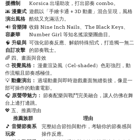
援機制
Korsica 出場助攻，打出節奏 combo。
🌆
漫畫式
遊戲以「手繪卡通 + 3D 動畫」混合呈現，風格
演出風格
酷炫又充滿活力。
🔊
音樂陣
收錄 Nine Inch Nails、The Black Keys、
容豪華
Number Girl 等知名搖滾樂團曲目。
🧠
升級與
可強化節奏反應、解鎖特殊招式，打造獨一無二
自訂攻擊
的節奏戰士。
🌈 四、畫面與音效
🎨
視覺風格：
漫畫渲染風（Cel-shaded）色彩強烈，動
作流暢且節奏感極佳。
💡
動畫演出：
過場動畫與即時遊戲畫面無縫銜接，像是一
部可操作的動畫電影。
🎧
原聲帶魅力：
節奏配樂與戰鬥完美融合，讓人仿佛在舞
台上邊打邊跳。
💖 五、推薦理由
推薦族群
理由
🎵
音樂節奏系
完整結合節拍與動作，考驗你的節奏感與
玩家
操作反應。