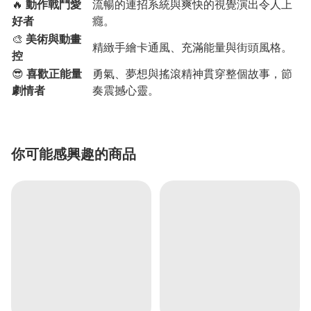
🔥
動作戰鬥愛
流暢的連招系統與爽快的視覺演出令人上
好者
癮。
🎨
美術與動畫
精緻手繪卡通風、充滿能量與街頭風格。
控
😎
喜歡正能量
勇氣、夢想與搖滾精神貫穿整個故事，節
劇情者
奏震撼心靈。
你可能感興趣的商品