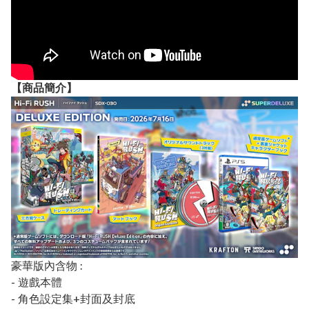
【
商品
簡介】
豪華版內含物 :
- 遊戲本體
- 角色設定集+封面及封底