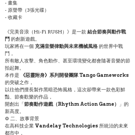
- 畫集
- 原聲帶（3張光碟）
- 收藏卡
《完美音浪（Hi-Fi RUSH）》是一款
結合節奏與動作戰
鬥
的創新遊戲。
玩家將在一個
充滿音樂律動與未來機械風格
的世界中戰
鬥，
所有敵人攻擊、角色動作、甚至環境變化都會隨著音樂的節
拍起舞。
本作是
《惡靈附身》系列開發團隊 Tango Gameworks
的突破之作，
以往他們擅長製作黑暗恐怖風格，這次卻帶來一款色彩鮮
豔、節奏歡樂的作品，
開創出「
節奏動作遊戲（Rhythm Action Game）
」的
新高度。
⚙️ 二、故事背景
在高科技企業
Vandelay Technologies
所統治的未來
都市中，