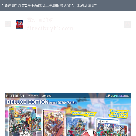
* 免運費* 購買2件產品或以上免費順豐送貨 *只限網店購買*
電玩直銷網
directbuyhk.com