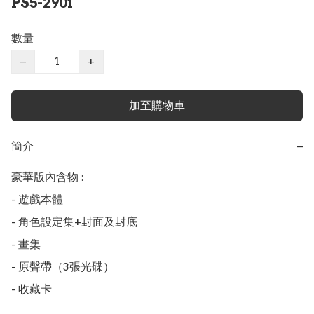
PS5-2901
數量
−
+
加至購物車
簡介
−
豪華版內含物 :

- 遊戲本體

- 角色設定集+封面及封底

- 畫集

- 原聲帶（3張光碟）

- 收藏卡