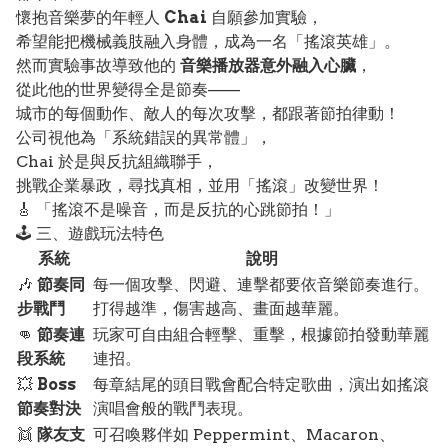
懷抱音樂夢的年輕人
Chai
自願參加實驗，
希望能把機械義肢融入身體，成為一名「搖滾英雄」。
然而實驗事故導致他的
音樂播放器意外融入心臟
，
從此他的世界變得全是節奏——
城市的每個動作、敵人的每次攻擊，都跟著節拍律動！
公司視他為「系統錯誤的異常體」，
Chai 於是與反抗組織聯手，
挑戰企業暴政，尋找真相，並用「搖滾」改變世界！
🎸 「搖滾不是噪音，而是反抗的心跳節拍！」
🕹️ 三、遊戲玩法特色
系統
說明
🎶
節奏同
每一個攻擊、閃避、連擊都要依音樂節奏進行。
步戰鬥
打得越準，傷害越高、畫面越華麗。
👊
節奏連
玩家可自由組合輕擊、重擊，根據節拍發動華麗
段系統
連招。
💥
Boss
每章結尾的頭目戰會配合特定歌曲，演出如搖滾
節奏對決
演唱會般的戰鬥表現。
👯
隊友支
可召喚夥伴如 Peppermint、Macaron、