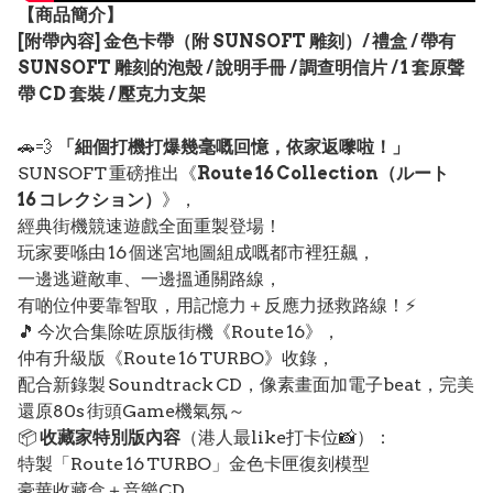
【
商品
簡介】
[附帶內容] 金色卡帶（附 SUNSOFT 雕刻）/ 禮盒 / 帶有
SUNSOFT 雕刻的泡殼 / 說明手冊 / 調查明信片 / 1 套原聲
帶 CD 套裝 / 壓克力支架
🚗💨
「細個打機打爆幾毫嘅回憶，依家返嚟啦！」
SUNSOFT 重磅推出《
Route 16 Collection（ルート
16 コレクション）
》，
經典街機競速遊戲全面重製登場！
玩家要喺由 16 個迷宮地圖組成嘅都市裡狂飆，
一邊逃避敵車、一邊搵通關路線，
有啲位仲要靠智取，用記憶力＋反應力拯救路線！⚡
🎵 今次合集除咗原版街機《Route 16》，
仲有升級版《Route 16 TURBO》收錄，
配合新錄製 Soundtrack CD，像素畫面加電子beat，完美
還原80s 街頭Game機氣氛～
📦
收藏家特別版內容
（港人最like打卡位📸）：
特製「Route 16 TURBO」金色卡匣復刻模型
豪華收藏盒＋音樂CD