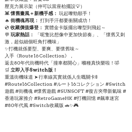
壓克力展示架（仲可以當座枱擺設💡）
👾
懷舊畫風＋新機手感：
玩起嚟勁順手！
🔥
街機魂再現：
打到手汗都要衝關成功！
💿
收藏價值爆登：
實體金卡版擺出嚟型到飛起～
💬
玩家熱話：
「呢隻比想像中更加快節奏」、「懷舊又刺
激，超似細個旺角打機味」
✨打機就係要型、要爽、要懷舊味～
入手《Route 16 Collection》，
返去80年代街機時代「撞車都開心」嗰種真快樂啦！🤣
🛒
立即入手Switch版！
重溫街機味道 ➤ 行車線其實就係人生嘅關卡🚦
#Route16Collection #ルート16コレクション #Switch
遊戲 #街機魂 #懷舊遊戲 #SUNSOFT #復古夾帶新氣味 #
香港玩家推介 #RetroGameHK #打機回憶 #飆車迷宮
#80年代風 #Switch收藏版 🚗✨🎮