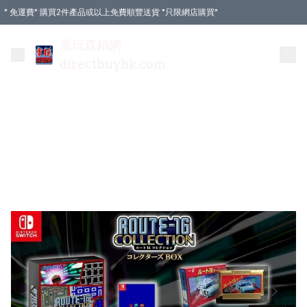
* 免運費* 購買2件產品或以上免費順豐送貨 *只限網店購買*
電玩直銷網
directbuyhk.com