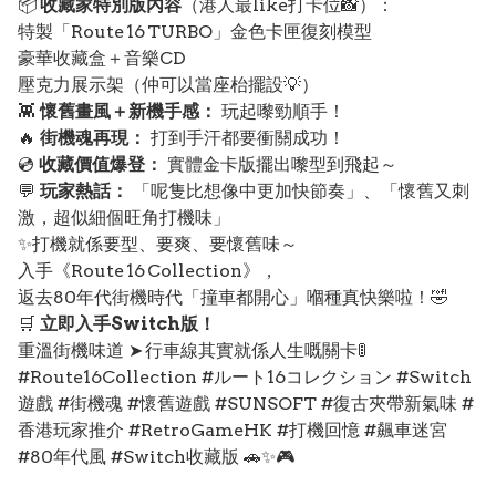
📦
收藏家特別版內容
（港人最like打卡位📸）：
特製「Route 16 TURBO」金色卡匣復刻模型
豪華收藏盒＋音樂CD
壓克力展示架（仲可以當座枱擺設💡）
👾
懷舊畫風＋新機手感：
玩起嚟勁順手！
🔥
街機魂再現：
打到手汗都要衝關成功！
💿
收藏價值爆登：
實體金卡版擺出嚟型到飛起～
💬
玩家熱話：
「呢隻比想像中更加快節奏」、「懷舊又刺
激，超似細個旺角打機味」
✨打機就係要型、要爽、要懷舊味～
入手《Route 16 Collection》，
返去80年代街機時代「撞車都開心」嗰種真快樂啦！🤣
🛒
立即入手Switch版！
重溫街機味道 ➤ 行車線其實就係人生嘅關卡🚦
#Route16Collection #ルート16コレクション #Switch
遊戲 #街機魂 #懷舊遊戲 #SUNSOFT #復古夾帶新氣味 #
香港玩家推介 #RetroGameHK #打機回憶 #飆車迷宮
#80年代風 #Switch收藏版 🚗✨🎮