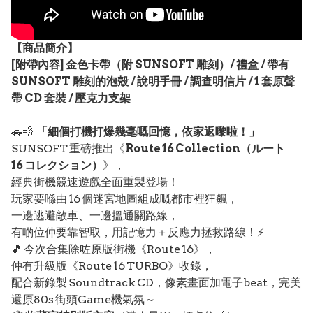
【
商品
簡介】
[附帶內容] 金色卡帶（附 SUNSOFT 雕刻）/ 禮盒 / 帶有
SUNSOFT 雕刻的泡殼 / 說明手冊 / 調查明信片 / 1 套原聲
帶 CD 套裝 / 壓克力支架
🚗💨
「細個打機打爆幾毫嘅回憶，依家返嚟啦！」
SUNSOFT 重磅推出《
Route 16 Collection（ルート
16 コレクション）
》，
經典街機競速遊戲全面重製登場！
玩家要喺由 16 個迷宮地圖組成嘅都市裡狂飆，
一邊逃避敵車、一邊搵通關路線，
有啲位仲要靠智取，用記憶力＋反應力拯救路線！⚡
🎵 今次合集除咗原版街機《Route 16》，
仲有升級版《Route 16 TURBO》收錄，
配合新錄製 Soundtrack CD，像素畫面加電子beat，完美
還原80s 街頭Game機氣氛～