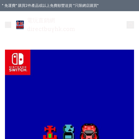
* 免運費* 購買2件產品或以上免費順豐送貨 *只限網店購買*
電玩直銷網
directbuyhk.com