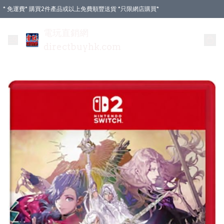
* 免運費* 購買2件產品或以上免費順豐送貨 *只限網店購買*
電玩直銷網
directbuyhk.com