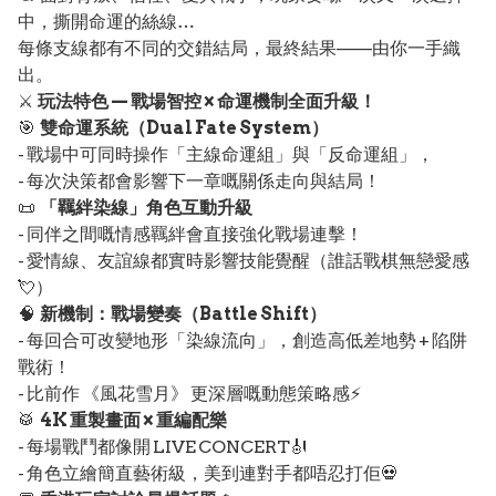
中，撕開命運的絲線…
每條支線都有不同的交錯結局，最終結果——由你一手織
出。
⚔️
玩法特色 — 戰場智控 × 命運機制全面升級！
🎯
雙命運系統（Dual Fate System）
- 戰場中可同時操作「主線命運組」與「反命運組」，
- 每次決策都會影響下一章嘅關係走向與結局！
📜
「羈絆染線」角色互動升級
- 同伴之間嘅情感羈絆會直接強化戰場連擊！
- 愛情線、友誼線都實時影響技能覺醒（誰話戰棋無戀愛感
💘）
🧠
新機制：戰場變奏（Battle Shift）
- 每回合可改變地形「染線流向」，創造高低差地勢 + 陷阱
戰術！
- 比前作 《風花雪月》 更深層嘅動態策略感⚡
🥁
4K 重製畫面 × 重編配樂
- 每場戰鬥都像開 LIVE CONCERT🎻
- 角色立繪簡直藝術級，美到連對手都唔忍打佢💀