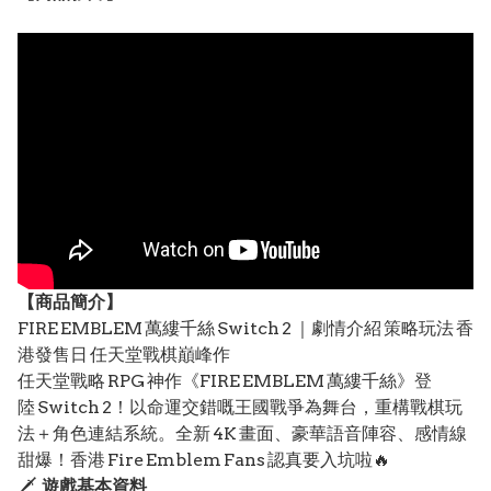
【
商品
簡介】
FIRE EMBLEM 萬縷千絲 Switch 2 ｜劇情介紹 策略玩法 香
港發售日 任天堂戰棋巔峰作
任天堂戰略 RPG 神作《FIRE EMBLEM 萬縷千絲》登
陸 Switch 2！以命運交錯嘅王國戰爭為舞台，重構戰棋玩
法＋角色連結系統。全新 4K 畫面、豪華語音陣容、感情線
甜爆！香港 Fire Emblem Fans 認真要入坑啦🔥
🗡️
遊戲基本資料