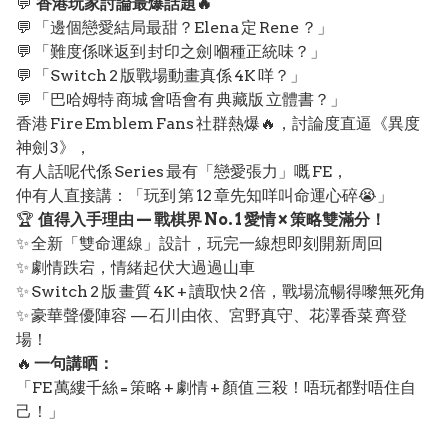
💬
香港玩家討論最爆話題🔥
💬 「邊個戀愛結局最甜？Elena 定 Rene ？」
💬 「難度係咪返到 封印之劍 嗰種正統味？」
💬 「Switch 2 版戰場動畫真係 4K 咩？」
💬 「巴哈姆特 商城 會唔會有 典藏版 立體書？」
香港 Fire Emblem Fans 社群熱爆🔥，討論度直逼《異度
神劍 3》，
有人話呢代係 Series 最有「戀愛張力」嘅 FE，
仲有人直接講：「玩到 第 12 章先知咩叫命運心碎😭」
🏆
值得入手理由 — 戰棋界 No. 1 愛情 × 策略雙滿分！
✨ 全新「雙命運線」設計，玩完一線想即刻開新周回
✨ 劇情跌宕，情緒起伏大過過山車
✨ Switch 2 版 畫質 4K + 讀取快 2 倍，戰場流暢得嚟無死角
✨ 豪華聲優陣容 — 石川由依、宮野真守、花澤香菜 齊登
場！
🔥
一句講晒：
「FE 萬縷千絲 = 策略 + 劇情 + 顏值 三殺！唔玩都對唔住自
己！」