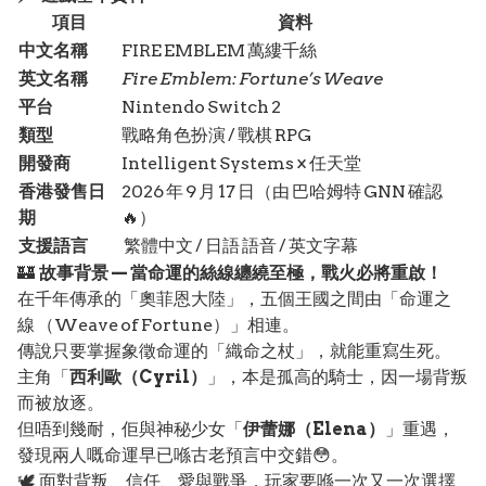
項目
資料
中文名稱
FIRE EMBLEM 萬縷千絲
英文名稱
Fire Emblem: Fortune’s Weave
平台
Nintendo Switch 2
類型
戰略角色扮演 / 戰棋 RPG
開發商
Intelligent Systems × 任天堂
香港發售日
2026 年 9 月 17 日（由 巴哈姆特 GNN 確認
期
🔥）
支援語言
繁體中文 / 日語 語音 / 英文字幕
🏰
故事背景 — 當命運的絲線纏繞至極，戰火必將重啟！
在千年傳承的「奧菲恩大陸」，五個王國之間由「命運之
線 （Weave of Fortune）」相連。
傳說只要掌握象徵命運的「織命之杖」，就能重寫生死。
主角「
西利歐（Cyril）
」，本是孤高的騎士，因一場背叛
而被放逐。
但唔到幾耐，佢與神秘少女「
伊蕾娜（Elena）
」重遇，
發現兩人嘅命運早已喺古老預言中交錯😳。
🕊️ 面對背叛、信任、愛與戰爭，玩家要喺一次又一次選擇