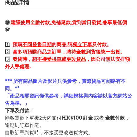
商品詳情
🉐
建議使用全數付款,免補尾款,貨到當日發貨,兼享最低價
💯
1️⃣
預購
不同發售日期
的商品,請
獨立下單
及付款。
2️⃣
含多項預購商品之訂單，將待全數到貨後統一出貨。
3️⃣
發貨時，
恕不接受拼單或更改貨品
，因公司無法安排額
外人手處理.
*** 所有商品圖片及影片只供參考，實際貨品可能略有不
同。**
「產品相關資訊僅供參考，詳細規格與內容請以官方網站公
告為準。」
下單及付款
：
顧客需於下單後2天內支付
HK$100 訂金
或者
全數付款
，
逾期則訂單作廢。
自取訂單到貨時，不接受更改送貨方式。