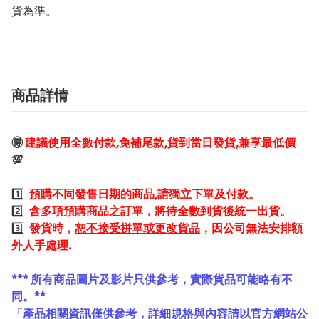
貨為準。
商品詳情
🉐
建議使用全數付款,免補尾款,貨到當日發貨,兼享最低價
💯
1️⃣
預購
不同發售日期
的商品,請
獨立下單
及付款。
2️⃣
含多項預購商品之訂單，將待全數到貨後統一出貨。
3️⃣
發貨時，
恕不接受拼單或更改貨品
，因公司無法安排額
外人手處理.
*** 所有商品圖片及影片只供參考，實際貨品可能略有不
同。**
「產品相關資訊僅供參考，詳細規格與內容請以官方網站公