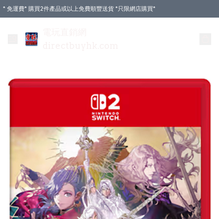
* 免運費* 購買2件產品或以上免費順豐送貨 *只限網店購買*
電玩直銷網
directbuyhk.com