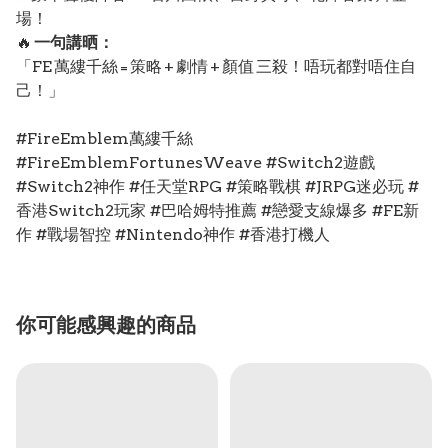
場！
🔥
一句講晒：
「FE 萬縷千絲 = 策略 + 劇情 + 顏值 三殺！唔玩都對唔住自
己！」
#FireEmblem萬縷千絲
#FireEmblemFortunesWeave #Switch2遊戲
#Switch2神作 #任天堂RPG #策略戰棋 #JRPG迷必玩 #
香港Switch2玩家 #巴哈姆特推薦 #戀愛支線爆多 #FE新
作 #戰場智控 #Nintendo神作 #香港打機人
你可能感興趣的商品