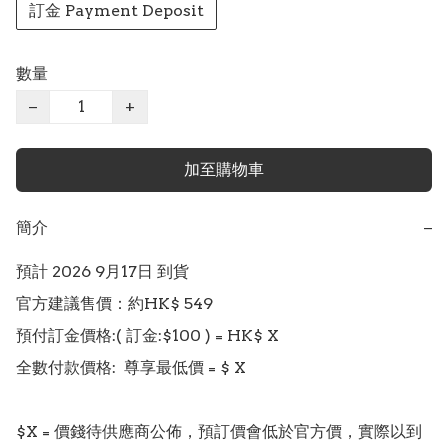
訂金 Payment Deposit
數量
−
+
加至購物車
簡介
−
預計 2026 9月17日 到貨

官方建議售價：約HK$ 549

預付訂金價格:( 訂金:$100 ) = HK$ X  

全數付款價格:  尊享最低價 = $ X 

$X = 價錢待供應商公佈，預訂價會低於官方價，實際以到