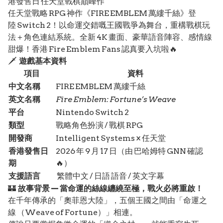
港發售日 任天堂戰棋巔峰作
任天堂戰略 RPG 神作《FIRE EMBLEM 萬縷千絲》登
陸 Switch 2！以命運交錯嘅王國戰爭為舞台，重構戰棋玩
法＋角色連結系統。全新 4K 畫面、豪華語音陣容、感情線
甜爆！香港 Fire Emblem Fans 認真要入坑啦🔥
🗡️
遊戲基本資料
項目
資料
中文名稱
FIRE EMBLEM 萬縷千絲
英文名稱
Fire Emblem: Fortune’s Weave
平台
Nintendo Switch 2
類型
戰略角色扮演 / 戰棋 RPG
開發商
Intelligent Systems × 任天堂
香港發售日
2026 年 9 月 17 日（由 巴哈姆特 GNN 確認
期
🔥）
支援語言
繁體中文 / 日語 語音 / 英文字幕
🏰
故事背景 — 當命運的絲線纏繞至極，戰火必將重啟！
在千年傳承的「奧菲恩大陸」，五個王國之間由「命運之
線 （Weave of Fortune）」相連。