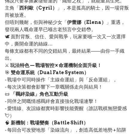
傳說只要掌握象徵命運的「織命之杖」，就能重寫生死。
主角「
西利歐（Cyril）
」，本是孤高的騎士，因一場背叛
而被放逐。
但唔到幾耐，佢與神秘少女「
伊蕾娜（Elena）
」重遇，
發現兩人嘅命運早已喺古老預言中交錯😳。
🕊️ 面對背叛、信任、愛與戰爭，玩家要喺一次又一次選擇
中，撕開命運的絲線…
每條支線都有不同的交錯結局，最終結果——由你一手織
出。
⚔️
玩法特色 — 戰場智控 × 命運機制全面升級！
🎯
雙命運系統（Dual Fate System）
- 戰場中可同時操作「主線命運組」與「反命運組」，
- 每次決策都會影響下一章嘅關係走向與結局！
📜
「羈絆染線」角色互動升級
- 同伴之間嘅情感羈絆會直接強化戰場連擊！
- 愛情線、友誼線都實時影響技能覺醒（誰話戰棋無戀愛感
💘）
🧠
新機制：戰場變奏（Battle Shift）
- 每回合可改變地形「染線流向」，創造高低差地勢 + 陷阱