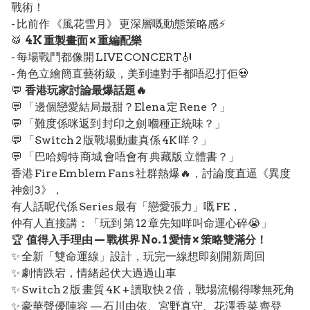
戰術！
- 比前作 《風花雪月》 更深層嘅動態策略感⚡
🥁
4K 重製畫面 × 重編配樂
- 每場戰鬥都像開 LIVE CONCERT🎻
- 角色立繪簡直藝術級，美到連對手都唔忍打佢💀
💬
香港玩家討論最爆話題🔥
💬 「邊個戀愛結局最甜？Elena 定 Rene ？」
💬 「難度係咪返到 封印之劍 嗰種正統味？」
💬 「Switch 2 版戰場動畫真係 4K 咩？」
💬 「巴哈姆特 商城 會唔會有 典藏版 立體書？」
香港 Fire Emblem Fans 社群熱爆🔥，討論度直逼《異度
神劍 3》，
有人話呢代係 Series 最有「戀愛張力」嘅 FE，
仲有人直接講：「玩到 第 12 章先知咩叫命運心碎😭」
🏆
值得入手理由 — 戰棋界 No. 1 愛情 × 策略雙滿分！
✨ 全新「雙命運線」設計，玩完一線想即刻開新周回
✨ 劇情跌宕，情緒起伏大過過山車
✨ Switch 2 版 畫質 4K + 讀取快 2 倍，戰場流暢得嚟無死角
✨ 豪華聲優陣容 — 石川由依、宮野真守、花澤香菜 齊登