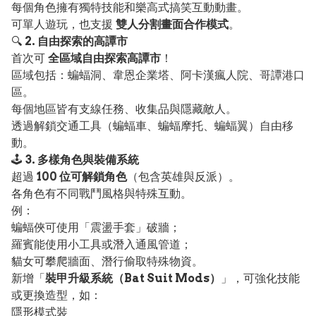
每個角色擁有獨特技能和樂高式搞笑互動動畫。
可單人遊玩，也支援
雙人分割畫面合作模式
。
🔍
2. 自由探索的高譚市
首次可
全區域自由探索高譚市
！
區域包括：蝙蝠洞、韋恩企業塔、阿卡漢瘋人院、哥譚港口
區。
每個地區皆有支線任務、收集品與隱藏敵人。
透過解鎖交通工具（蝙蝠車、蝙蝠摩托、蝙蝠翼）自由移
動。
🕹️
3. 多樣角色與裝備系統
超過
100 位可解鎖角色
（包含英雄與反派）。
各角色有不同戰鬥風格與特殊互動。
例：
蝙蝠俠可使用「震盪手套」破牆；
羅賓能使用小工具或潛入通風管道；
貓女可攀爬牆面、潛行偷取特殊物資。
新增「
裝甲升級系統（Bat Suit Mods）
」，可強化技能
或更換造型，如：
隱形模式裝