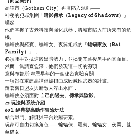
【
商品
簡介】
高譚市（Gotham City）再度陷入混亂——
神秘的犯罪集團「
暗影傳承（Legacy of Shadows）
」
崛起，
他們掌握了古老科技與強化武器，將城市陷入前所未有的危
機。
蝙蝠俠與羅賓、蝙蝠女、夜翼組成的「
蝙蝠家族（Bat
Family）
」，
必須聯手對抗這股黑暗勢力，並揭開其幕後黑手的真面目。
然而，當調查愈深，他們發現這一切的源頭
竟與布魯斯·韋恩早年的一個秘密實驗有關──
一項旨在重建高譚但被扭曲成毀滅性武器的計畫。
隨著舊日盟友與新敵人浮出水面，
蝙蝠俠必須面對
自己的過去、傳承與陰影
。
🧱
玩法與系統介紹
🦸
1. 經典樂高動作冒險玩法
結合戰鬥、解謎與平台跳躍要素。
玩家可自由切換角色——蝙蝠俠、羅賓、蝙蝠女、夜翼、甚
至貓女。