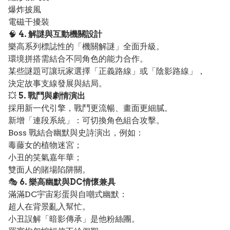
爆炸披風
電磁干擾裝
🧠
4. 解謎與互動機關設計
樂高系列標誌性的「機關解謎」全面升級。
環境拼搭需結合不同角色的能力合作。
某些謎題可讓玩家選擇「正義路線」或「陰影路線」，
決定故事支線發展與結局。
💥
5. 戰鬥與劇情演出
採用新一代引擎，戰鬥更流暢、畫面更細膩。
新增「連段系統」：可切換角色組合攻擊。
Boss 戰結合幽默與史詩演出，例如：
毒藤女的植物迷宮；
小丑的笑氣嘉年華；
雙面人的賭場陷阱關。
🎭
6. 樂高幽默與DC情懷兼具
滿滿DC宇宙彩蛋與自嘲式幽默：
超人在背景亂入幫忙。
小丑誤解「暗影傳承」是他粉絲團。