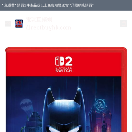
* 免運費* 購買2件產品或以上免費順豐送貨 *只限網店購買*
電玩直銷網
directbuyhk.com