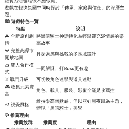
羅賓抱怨蝙蝠俠不給假期。
遊戲在輕快氛圍中同時探討「傳承、家庭與信任」的深層主
題。
🏙️
遊戲特色一覽
特點
說明
🦇 全新原創劇
將黑暗騎士神話轉化為輕鬆卻充滿情感的樂
情
高故事
💎 完整高譚市
具探索感與挑戰的多區域設計
開放地圖
🧱 雙人合作模
一同解謎、打Boss更有趣
式
⚔️ 戰鬥升級
可切換角色連擊與道具連動
🎮 收集元素豐
角色、載具、服裝、彩蛋全滿足收藏控
富
維持樂高幽默感，但以霓虹黑夜風為主題，
🎨 視覺風格
體現「黑暗騎士」美學
💬
推薦理由
推薦族群
推薦度
理由