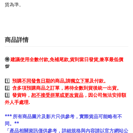
商品詳情
🉐
建議使用全數付款,免補尾款,貨到當日發貨,兼享最低價
💯
1️⃣
預購
不同發售日期
的商品,請
獨立下單
及付款。
2️⃣
含多項預購商品之訂單，將待全數到貨後統一出貨。
3️⃣
發貨時，
恕不接受拼單或更改貨品
，因公司無法安排額
外人手處理.
*** 所有商品圖片及影片只供參考，實際貨品可能略有不
同。**
「產品相關資訊僅供參考，詳細規格與內容請以官方網站公