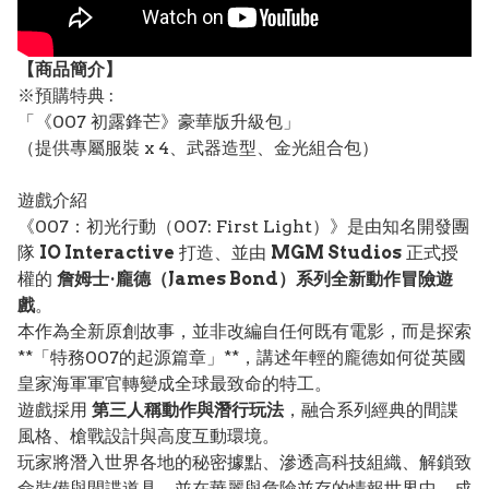
【
商品
簡介】
※預購特典 :
「《007 初露鋒芒》豪華版升級包」
（提供專屬服裝 x 4、武器造型、金光組合包）
遊戲介紹
《007：初光行動（007: First Light）》是由知名開發團
隊
IO Interactive
打造、並由
MGM Studios
正式授
權的
詹姆士·龐德（James Bond）系列全新動作冒險遊
戲
。
本作為全新原創故事，並非改編自任何既有電影，而是探索
**「特務007的起源篇章」**，講述年輕的龐德如何從英國
皇家海軍軍官轉變成全球最致命的特工。
遊戲採用
第三人稱動作與潛行玩法
，融合系列經典的間諜
風格、槍戰設計與高度互動環境。
玩家將潛入世界各地的秘密據點、滲透高科技組織、解鎖致
命裝備與間諜道具，並在華麗與危險並存的情報世界中，成