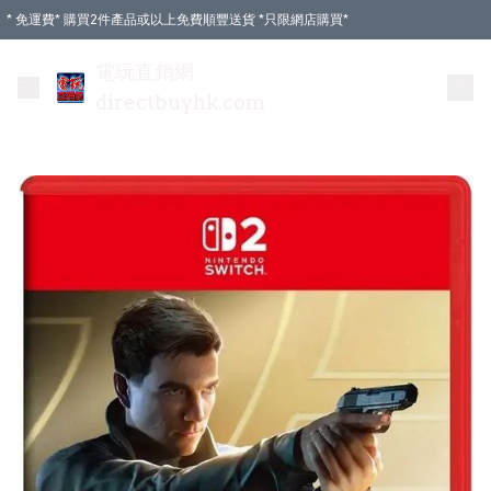
* 免運費* 購買2件產品或以上免費順豐送貨 *只限網店購買*
電玩直銷網
directbuyhk.com