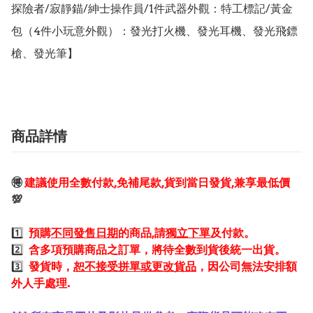
探險者/寂靜錨/紳士操作員/1件武器外觀：特工標記/黃金
包（4件小玩意外觀）：發光打火機、發光耳機、發光飛鏢
槍、發光筆】
商品詳情
🉐
建議使用全數付款,免補尾款,貨到當日發貨,兼享最低價
💯
1️⃣
預購
不同發售日期
的商品,請
獨立下單
及付款。
2️⃣
含多項預購商品之訂單，將待全數到貨後統一出貨。
3️⃣
發貨時，
恕不接受拼單或更改貨品
，因公司無法安排額
外人手處理.