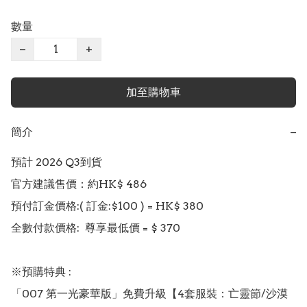
數量
−
+
加至購物車
簡介
−
預計 2026 Q3到貨

官方建議售價：約HK$ 486

預付訂金價格:( 訂金:$100 ) = HK$ 380

全數付款價格:  尊享最低價 = $ 370

※預購特典 :

「007 第一光豪華版」免費升級【4套服裝：亡靈節/沙漠