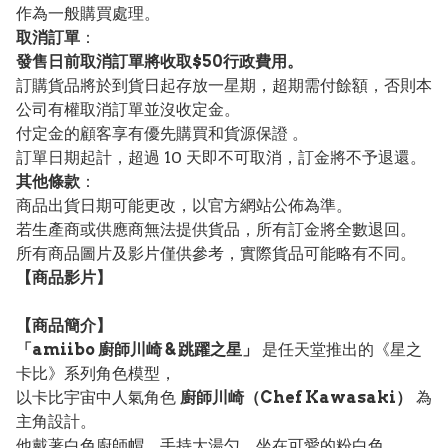
作為一般購買處理。
取消訂單
：
發售日前取消訂單將收取$50行政費用。
訂購貨品將於到貨日起存放一星期，超期需付餘額，否則本
公司有權取消訂單並沒收定金。
付定金的顧客享有優先購買和貨源保證 。
訂單日期起計，超過 10 天即不可取消，訂金將不予退還。
其他條款
：
商品出貨日期可能更改，以官方網站公佈為準。
若生產商或供應商無法提供貨品，所有訂金將全數退回。
所有商品圖片及影片僅供參考，實際貨品可能略有不同。
【
商品
影片】
【
商品
簡介】
「amiibo 廚師川崎 & 跳躍之星」
是任天堂推出的《星之
卡比》系列角色模型，
以卡比宇宙中人氣角色
廚師川崎（Chef Kawasaki）
為
主角設計。
他戴著白色廚師帽、手持大湯勺，坐在可愛的粉白色