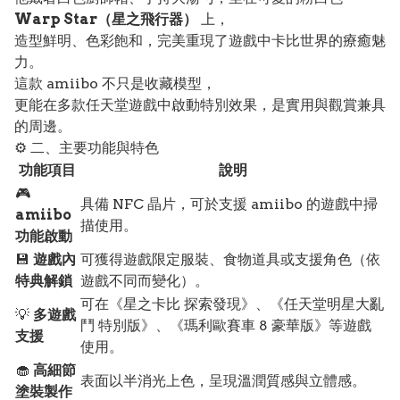
Warp Star（星之飛行器）
上，
造型鮮明、色彩飽和，完美重現了遊戲中卡比世界的療癒魅
力。
這款 amiibo 不只是收藏模型，
更能在多款任天堂遊戲中啟動特別效果，是實用與觀賞兼具
的周邊。
⚙️ 二、主要功能與特色
功能項目
說明
🎮
具備 NFC 晶片，可於支援 amiibo 的遊戲中掃
amiibo
描使用。
功能啟動
💾
遊戲內
可獲得遊戲限定服裝、食物道具或支援角色（依
特典解鎖
遊戲不同而變化）。
可在《星之卡比 探索發現》、《任天堂明星大亂
💡
多遊戲
鬥 特別版》、《瑪利歐賽車 8 豪華版》等遊戲
支援
使用。
🧁
高細節
表面以半消光上色，呈現溫潤質感與立體感。
塗裝製作