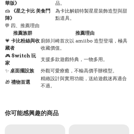
華版》
品。
🍰
《星之卡比 美食鬥
為卡比解鎖特製星星裝飾造型與甜
陣》
點道具。
💬 四、推薦理由
推薦族群
推薦理由
💗
卡比粉絲與收
廚師川崎首次以 amiibo 造型登場，極具
藏者
收藏價值。
🎮
Switch 玩
支援多款遊戲特典，一物多用。
家
✨
桌面擺設族
外觀可愛療癒，不輸高價手辦模型。
精緻設計與實用功能，送給遊戲迷再適合
🎁
禮物首選
不過。
你可能感興趣的商品