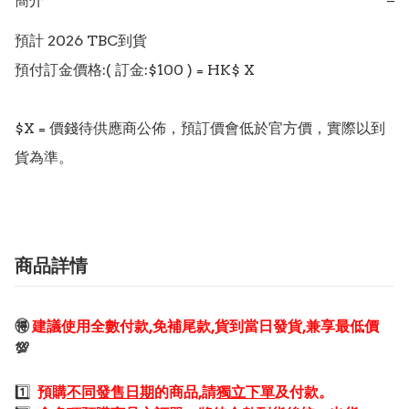
簡介
−
預計 2026 TBC到貨

預付訂金價格:( 訂金:$100 ) = HK$ X  

$X = 價錢待供應商公佈，預訂價會低於官方價，實際以到
貨為準。
商品詳情
🉐
建議使用全數付款,免補尾款,貨到當日發貨,兼享最低價
💯
1️⃣
預購
不同發售日期
的商品,請
獨立下單
及付款。