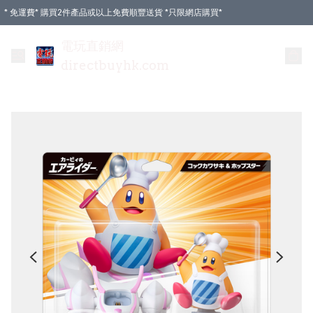
* 免運費* 購買2件產品或以上免費順豐送貨 *只限網店購買*
電玩直銷網
directbuyhk.com