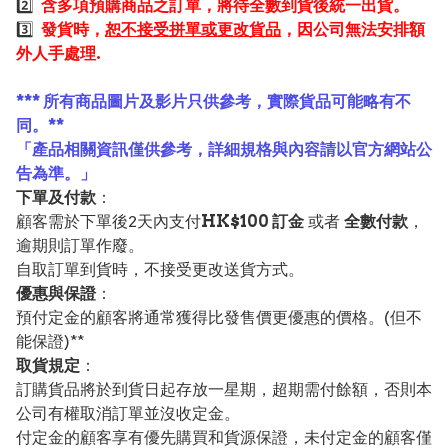
2️⃣
含多項預購商品之訂單，將待全數到貨後統一出貨。
3️⃣
發貨時，
恕不接受拼單或更改貨品
，因公司無法安排額
外人手處理.
*** 所有商品圖片及影片只供參考，實際貨品可能略有不
同。**
「產品相關資訊僅供參考，詳細規格與內容請以官方網站公
告為準。」
下單及付款
：
顧客需於下單後2天內支付
HK$100 訂金
或者
全數付款
，
逾期則訂單作廢。
自取訂單到貨時，不接受更改送貨方式。
優惠與保證
：
預付定金的顧客將通常獲得比發售價更優惠的價格。(但不
能保證)**
取貨規定
：
訂購貨品將於到貨日起存放一星期，超期需付餘額，否則本
公司有權取消訂單並沒收定金。
付定金的顧客享有優先購買和貨源保證，未付定金的顧客僅