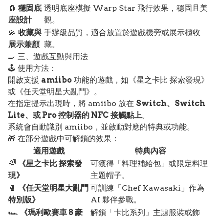
🧲
穩固底
透明底座模擬 Warp Star 飛行效果，穩固且美
座設計
觀。
💫
收藏與
手辦級品質，適合放置於遊戲機旁或展示櫃收
展示兼顧
藏。
🍳 三、遊戲互動與用法
🕹️ 使用方法：
開啟支援
amiibo
功能的遊戲，如《星之卡比 探索發現》
或《任天堂明星大亂鬥》。
在指定提示出現時，將 amiibo 放在
Switch、Switch
Lite、或 Pro 控制器的 NFC 接觸點上
。
系統會自動識別 amiibo，並啟動對應的特典或功能。
🎁 在部分遊戲中可解鎖的效果：
適用遊戲
特典內容
🌈
《星之卡比 探索發
可獲得「料理補給包」或限定料理
現》
主題帽子。
🥊
《任天堂明星大亂鬥
可訓練「Chef Kawasaki」作為
特別版》
AI 夥伴參戰。
🏎️
《瑪利歐賽車 8 豪
解鎖「卡比系列」主題服裝或飾