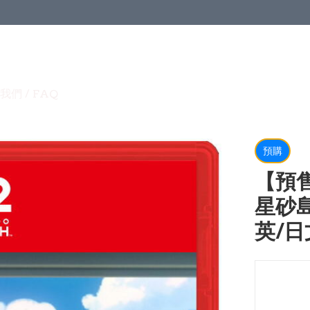
我們 / FAQ
預購
【預售
星砂島 
英/日