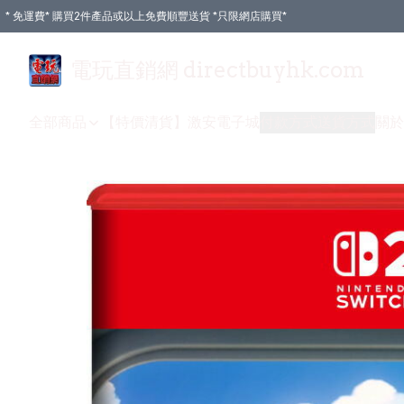
* 免運費* 購買2件產品或以上免費順豐送貨 *只限網店購買*
電玩直銷網 directbuyhk.com
全部商品
【特價清貨】
激安電子城
付款方式
送貨方式
關於