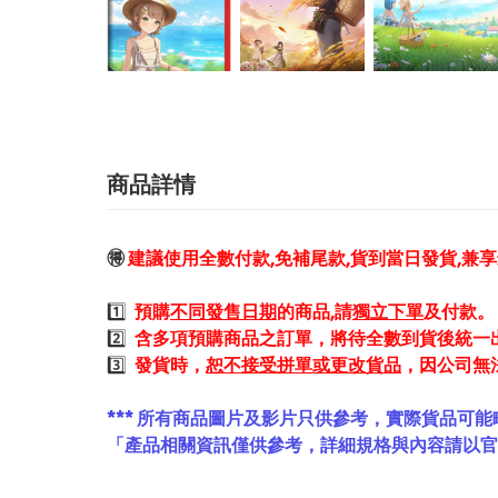
商品詳情
🉐
建議使用全數付款,免補尾款,貨到當日發貨,兼
1️⃣
預購
不同發售日期
的商品,請
獨立下單
及付款。
2️⃣
含多項預購商品之訂單，將待全數到貨後統一
3️⃣
發貨時，
恕不接受拼單或更改貨品
，因公司無
*** 所有商品圖片及影片只供參考，實際貨品可能
「產品相關資訊僅供參考，詳細規格與內容請以