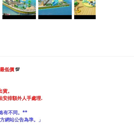
享最低價
💯
出貨。
法安排額外人手處理.
略有不同。**
官方網站公告為準。」